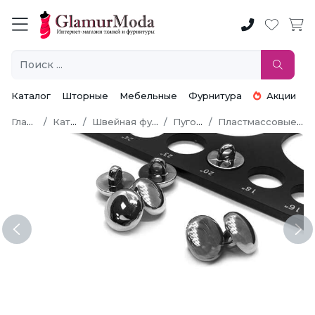
Каталог
Шторные
Мебельные
Фурнитура
Акции
Главная
Каталог
Швейная фурнитура
Пуговицы
Пластмассовые пуговицы
Previous
Ne