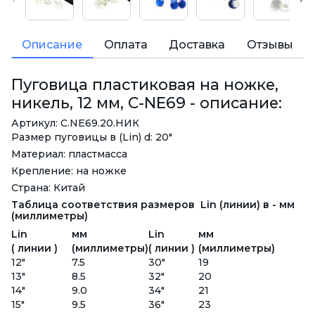
Описание
Оплата
Доставка
Отзывы
Пуговица пластиковая на ножке,
никель, 12 мм, C-NE69 - описание:
Артикул: C.NE69.20.НИК
Размер пуговицы в (Lin) d: 20"
Материал: пластмасса
Крепление: на ножке
Страна: Китай
Таблица соответствия размеров Lin (линии) в - мм
(миллиметры)
Lin
мм
Lin
мм
( линии )
(миллиметры)
( линии )
(миллиметры)
12"
7.5
30"
19
13"
8.5
32"
20
14"
9.0
34"
21
15"
9.5
36"
23