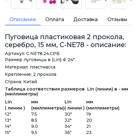
Описание
Оплата
Доставка
Отзывы
Пуговица пластиковая 2 прокола,
серебро, 15 мм, C-NE78 - описание:
Артикул: C.NE78.24.СРБ
Размер пуговицы в (Lin) d: 24"
Материал: пластмасса
Крепление: 2 прокола
Страна: Китай
Таблица соответствия размеров Lin (линии) в - мм
(миллиметры)
Lin
мм
Lin
мм
( линии )
(миллиметры)
( линии )
(миллиметры)
12"
7.5
30"
19
13"
8.5
32"
20
14"
9.0
34"
21
15"
9.5
36"
23