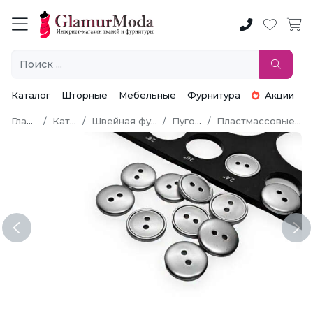
Каталог
Шторные
Мебельные
Фурнитура
Акции
Главная
Каталог
Швейная фурнитура
Пуговицы
Пластмассовые пуговицы
Previous
Ne