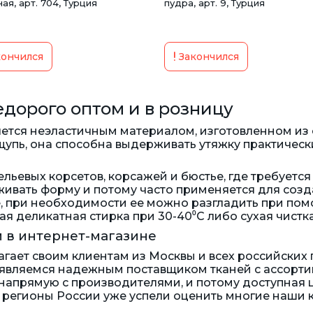
ая, арт. 704, Турция
пудра, арт. 9, Турция
ончился
Закончился
едорого оптом и в розницу
ется неэластичным материалом, изготовленном из 
ощупь, она способна выдерживать утяжку практически
ьевых корсетов, корсажей и бюстье, где требуется 
рживать форму и потому часто применяется для со
е, при необходимости ее можно разгладить при по
я деликатная стирка при 30-40⁰C либо сухая чистка
м в интернет-магазине
гает своим клиентам из Москвы и всех российских
 являемся надежным поставщиком тканей с ассорт
апрямую с производителями, и потому доступная це
 регионы России уже успели оценить многие наши 