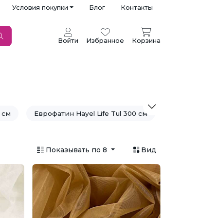
Условия покупки
Блог
Контакты
Войти
Избранное
Корзина
 см
Еврофатин Hayel Life Tul 300 см
Сетка для подъюбников
Показывать по 8
Вид
REK Tul
Фатин с глиттером