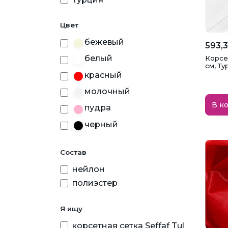
Цвет
бежевый
593,3
белый
Корсе
см, Ту
красный
молочный
В к
пудра
черный
Состав
нейлон
полиэстер
Я ищу
корсетная сетка Seffaf Tul