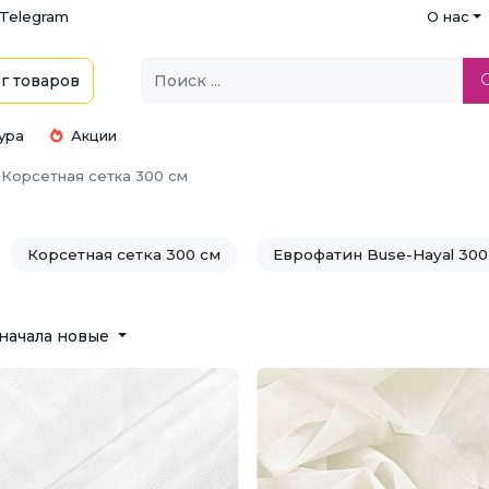
Telegram
О нас
г
товаров
ура
Акции
Корсетная сетка 300 см
Корсетная сетка 300 см
Еврофатин Buse-Hayal 300
Еврофатин NİLÜFER Hayal 300 см
Сетка для платьев
начала новые
ин Kristal средней жесткости 300 см
Фатин жесткий G