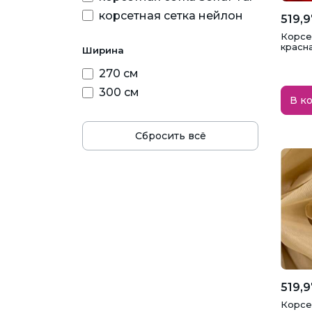
корсетная сетка нейлон
519,9
Корсет
красна
Ширина
270 см
300 см
В к
Сбросить всё
519,9
Корсет