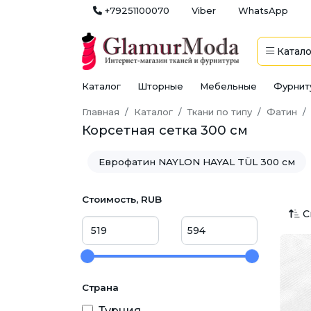
+79251100070
Viber
WhatsApp
Катало
Каталог
Шторные
Мебельные
Фурнит
Главная
Каталог
Ткани по типу
Фатин
Корсетная сетка 300 см
Еврофатин NAYLON HAYAL TÜL 300 см
Еврофатин Karina (с блеском) 300 см
Стоимость, RUB
С
Сетка с бусинами и вышивкой
Фат
Фатин сетка в горох
Страна
Турция