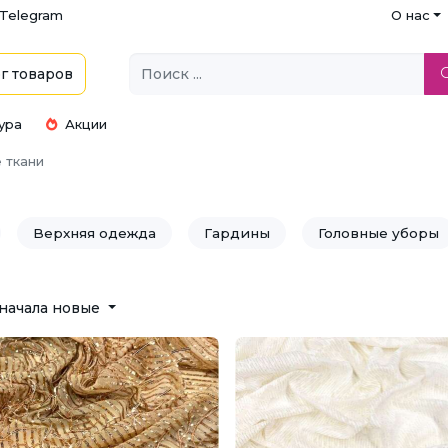
Telegram
О нас
г
товаров
ура
Акции
 ткани
Верхняя одежда
Гардины
Головные уборы
ь
Занавесы
Интерьерные ткани
Костюмы
начала новые
Нижнее белье
Пальто
Платья
Полотенца
адебные платья
Скатерти
Спортивная одежда
ораторов, свадебные
Ткани для подкладки
Трик