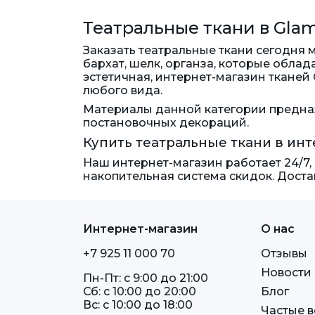
органза с глиттером
манка
148 см
Театральные ткани в Gl
пайетки двухсторонние
150 см
Заказать театральные ткани сегодня
пайетки Копейка
152 см
бархат, шелк, органза, которые обла
пайетки на бархате-
155 см
эстетичная, интернет-магазин ткане
полосы
любого вида.
157 см
пайетки на масле
Материалы данной категории предназ
160 см
пайетки на сетке
постановочных декораций.
175 см
Купить театральные ткани в ин
пайетки на сетке-гофре
180 см
пайетки на сетке-полосы
Наш интернет-магазин работает 24/7,
280 см
накопительная система скидок. Доста
пайетки на трикотаже
300 см
парча жаккард
парча стрейч
Интернет-магазин
О нас
перл шифон
+7 925 11 000 70
Отзывы
плательная ткань
Новости
плательное плиссе
Пн-Пт: c 9:00 до 21:00
Сб: c 10:00 до 20:00
Блог
плюш минки
Вс: c 10:00 до 18:00
Частые 
сетка