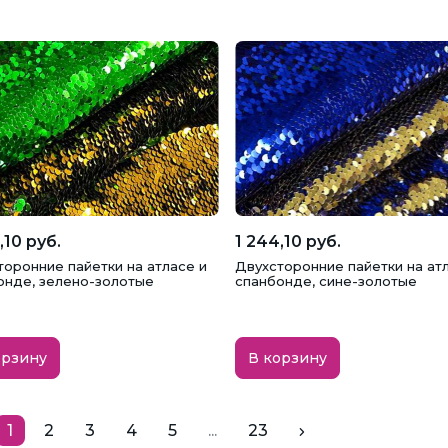
,10 руб.
1 244,10 руб.
торонние пайетки на атласе и
Двухсторонние пайетки на ат
онде, зелено-золотые
спанбонде, сине-золотые
орзину
В корзину
1
2
3
4
5
...
23