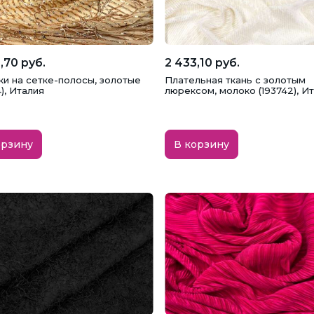
оры
Юбки
,70 руб.
2 433,10 руб.
ки на сетке-полосы, золотые
Плательная ткань с золотым
4), Италия
люрексом, молоко (193742), И
орзину
В корзину