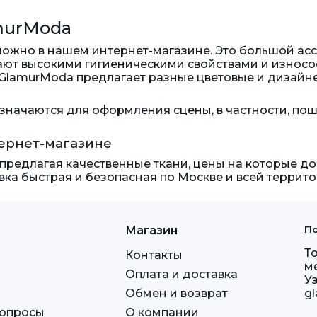
amurModa
 можно в нашем интернет-магазине. Это большой ас
дают высокими гигиеническими свойствами и износо
й GlamurModa предлагает разные цветовые и дизай
начаются для оформления сцены, в частности, пош
тернет-магазине
 предлагая качественные ткани, цены на которые до
вка быстрая и безопасная по Москве и всей террит
Магазин
По
Т
Контакты
м
Оплата и доставка
У
Обмен и возврат
g
вопросы
О компании