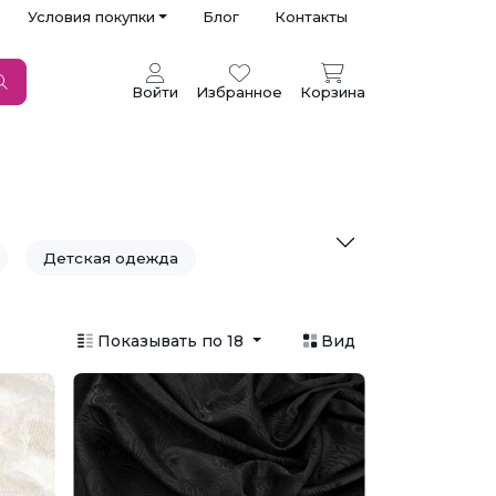
Условия покупки
Блог
Контакты
Войти
Избранное
Корзина
Детская одежда
Купальники
Куртки
Показывать по 18
Вид
Постельное белье
Сумки
Театральные ткани
отажные изделия
Утеплитель