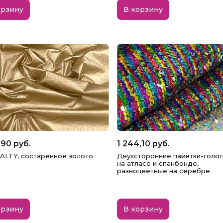
орзину
В корзину
,90 руб.
1 244,10 руб.
 ALTY, состаренное золото
Двухсторонние пайетки-голо
на атласе и спанбонде,
разноцветные на серебре
орзину
В корзину