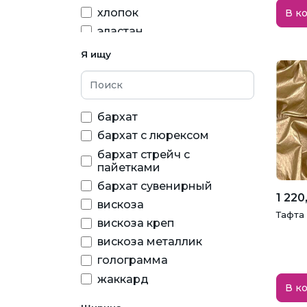
темно-синий
хлопок
В к
фиолетовый
эластан
фуксия
Я ищу
хаки
черный
бархат
бархат с люрексом
бархат стрейч с
пайетками
бархат сувенирный
1 220
вискоза
Тафта
вискоза креп
вискоза металлик
голограмма
жаккард
В к
искусственные перья