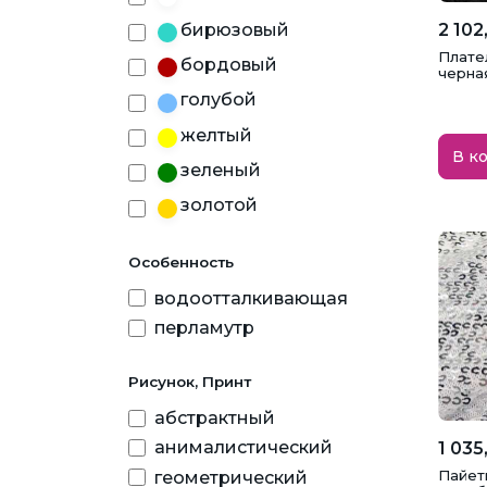
2 102
бирюзовый
Плате
бордовый
черная
голубой
желтый
В к
зеленый
золотой
изумрудный
Особенность
коралловый
водоотталкивающая
коричневый
перламутр
красный
лимонно-желтый
Рисунок, Принт
малиновый
абстрактный
анималистический
1 035
марсала
Пайет
геометрический
молочный