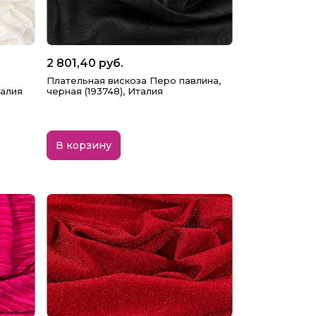
2 801,40 руб.
Плательная вискоза Перо павлина,
талия
черная (193748), Италия
В корзину