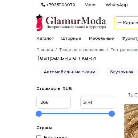
+79251100070
Viber
WhatsApp
Катало
Каталог
Шторные
Мебельные
Фурнит
Главная
Ткани по назначению
Театральные
Театральные ткани
Автомобильные ткани
Блузочная
Детские ткани
Домашний текстил
Стоимость, RUB
С
Мебель
Медицинские ткани
Рабочая одежда
Рубашки
Св
Страна
Технические ткани
Ткани для дек
Беларусь