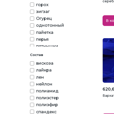
сереб
горох
мятный
зигзаг
нежно-розовый
Огурец
В к
оливковый
однотонный
пайетка
оранжевый
перья
персиковый
пятнышки
пудра
рисунок
Состав
разноцветный
флористический
вискоза
розовый
цветочный
лайкра
салатовый
лен
серебряный
нейлон
620,6
серый
полиамид
Барха
полиэстер
синий
полиэфир
сиреневый
спандекс