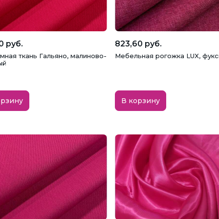
0 руб.
823,60 руб.
мная ткань Гальяно, малиново-
Мебельная рогожка LUX, фукси
ый
орзину
В корзину