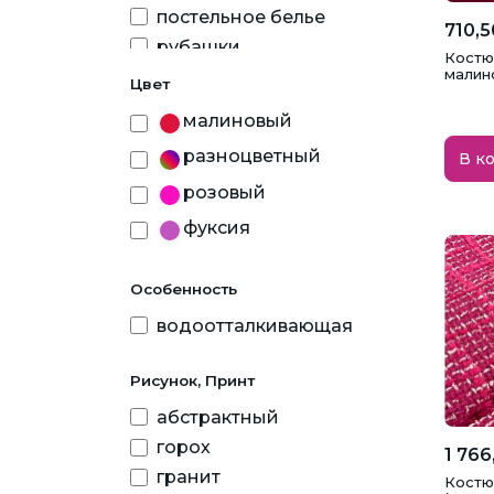
постельное белье
710,5
рубашки
Костю
малин
спортивная одежда
Цвет
малиновый
разноцветный
В к
розовый
фуксия
Особенность
водоотталкивающая
Рисунок, Принт
абстрактный
горох
1 766
гранит
Костю