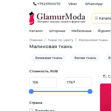
+79251100070
Viber
WhatsApp
Катало
Каталог
Шторные
Мебельные
Фурнит
Главная
Ткани по цвету
Малиновая ткань
Малиновая ткань
Бежевая ткань
Белая ткань
Б
Золотистая ткань
Коралловая ткан
Стоимость, RUB
С
Оранжевая ткань
Персиковая тка
Серая ткань
Серебристая ткань
Страна
Черная ткань
Беларусь