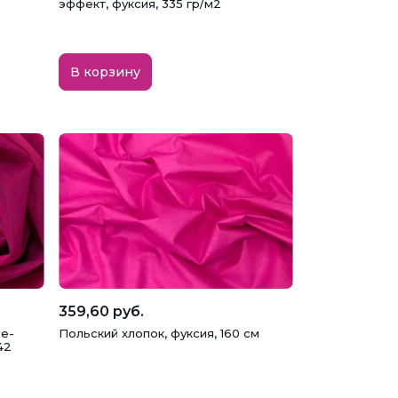
эффект, фуксия, 335 гр/м2
В корзину
359,60 руб.
se-
Польский хлопок, фуксия, 160 см
42