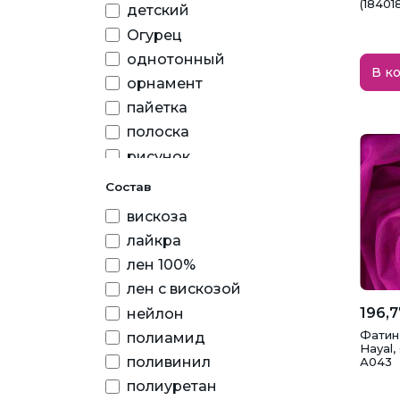
(18401
детский
Огурец
однотонный
В к
орнамент
пайетка
полоска
рисунок
цветочный
Состав
вискоза
лайкра
лен 100%
лен с вискозой
196,7
нейлон
Фатин
полиамид
Hayal,
поливинил
А043
полиуретан