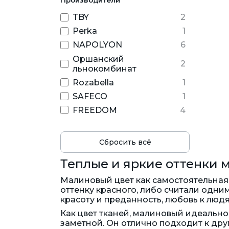
180 см
лен декоративный
TBY
2
185 см
лен костюмный
Perka
1
19.5 см
лен с вискозой
NAPOLYON
6
200 см
масло
Оршанский
2
240 см
мебельная экокожа
льнокомбинат
300 см
муслин жатый 2-слойный
Rozabella
1
47 см
пайетки Копейка
SAFECO
1
пайетки на сетке
FREEDOM
4
панно
парча жаккард
Сбросить всё
перл шифон
Теплые и яркие оттенки 
пикачу
плательное плиссе
Малиновый цвет как самостоятельная
оттенку красного, либо считали одним
польский хлопок
красоту и преданность, любовь к людям
ранфорс
Как цвет тканей, малиновый идеально
ранфорс гранит
заметной. Он отлично подходит к дру