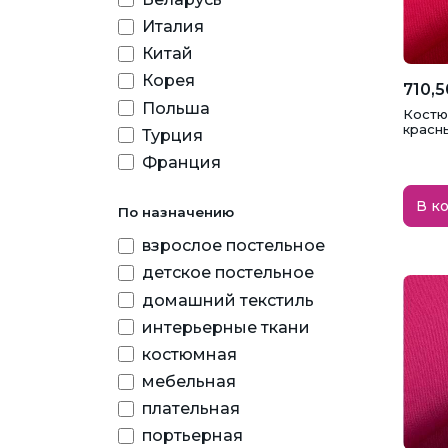
Италия
Китай
Корея
710,5
Польша
Костю
красн
Турция
Франция
В к
По назначению
взрослое постельное
детское постельное
домашний текстиль
интерьерные ткани
костюмная
мебельная
плательная
портьерная