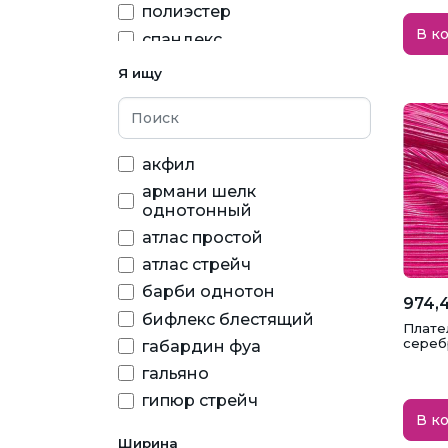
полиэстер
В к
спандекс
хлопок
Я ищу
эластан
акфил
армани шелк
однотонный
атлас простой
атлас стрейч
барби однотон
974,4
бифлекс блестящий
Плате
серебр
габардин фуа
гальяно
гипюр стрейч
В к
голограмма
Ширина