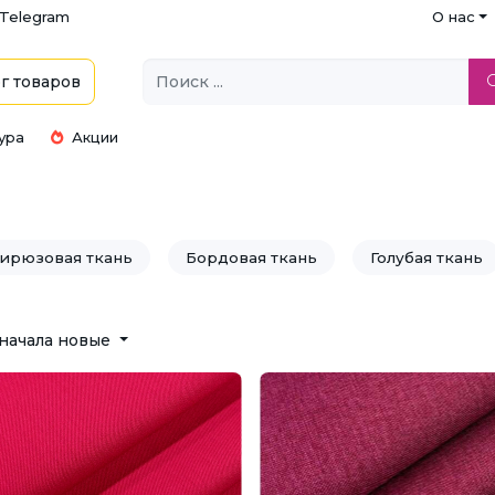
Telegram
О нас
г
товаров
ура
Акции
ирюзовая ткань
Бордовая ткань
Голубая ткань
ь
Коричневая ткань
Красная ткань
Малино
начала новые
нь
Пудровая ткань
Пурпурная ткань
Розов
Синяя ткань
Сиреневая ткань
Ткани марсал