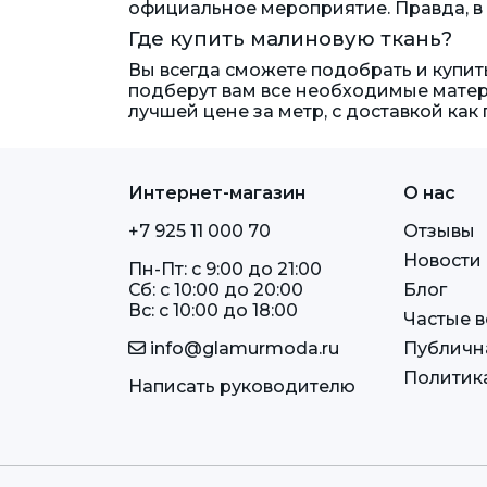
официальное мероприятие. Правда, в 
рогожка мебельная
Где купить малиновую ткань?
сатин
Вы всегда сможете подобрать и купит
сатин матовый
подберут вам все необходимые матер
тафта
лучшей цене за метр, с доставкой как 
тафта жатая
твид
тиси с пропиткой
Интернет-магазин
О нас
трикотаж академик
+7 925 11 000 70
Отзывы
трикотаж лапша 0.2 см
Новости
Пн-Пт: c 9:00 до 21:00
трикотаж лапша 0.3 см
Сб: c 10:00 до 20:00
Блог
трикотаж лапша 0.7 см
Вс: c 10:00 до 18:00
Частые 
фатин жесткий
info@glamurmoda.ru
Публичн
флис Катионик
Политик
Написать руководителю
флис однотонный
футер бархатный начес
футер начес Atak
футер петля Atak