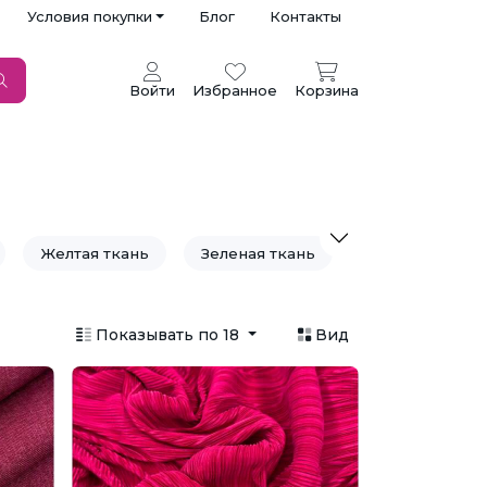
Условия покупки
Блог
Контакты
Войти
Избранное
Корзина
Желтая ткань
Зеленая ткань
вая ткань
Мятная ткань
Показывать по 18
Вид
ая ткань
Салатовая ткань
а
Фиолетовая ткань