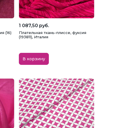
1 087,50 руб.
я (16)
Плательная ткань-плиссе, фуксия
(193811), Италия
В корзину