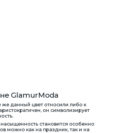
ине GlamurModa
 же данный цвет относили либо к
 аристократичен, он символизирует
кость.
 и насыщенность становится особенно
в можно как на праздник, так и на