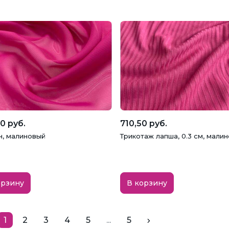
0 руб.
710,50 руб.
, малиновый
Трикотаж лапша, 0.3 см, мали
орзину
В корзину
1
2
3
4
5
...
5