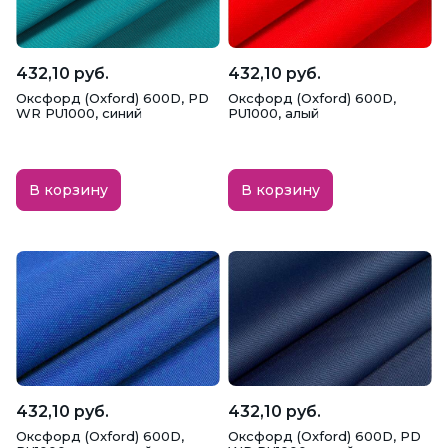
Габардин
Гипюр, Кружево, Шитье
Голограмма
Грета
Дак
432,10 руб.
432,10 руб.
Оксфорд (Oxford) 600D, PD
Оксфорд (Oxford) 600D,
Джерси
Джинсовая
Дубленка
WR PU1000, синий
PU1000, алый
Дублерин
Жаккард
Замша
В корзину
В корзину
Интерлок
Кашибо
Кашкорсе
Кожа искусственная
Костюмная
Креп
Креп-сатин
Кристалон
Кулирка
Курточная, Плащевая
Лен
Ложная сетка
Масло
Махра
432,10 руб.
432,10 руб.
Оксфорд (Oxford) 600D,
Оксфорд (Oxford) 600D, PD