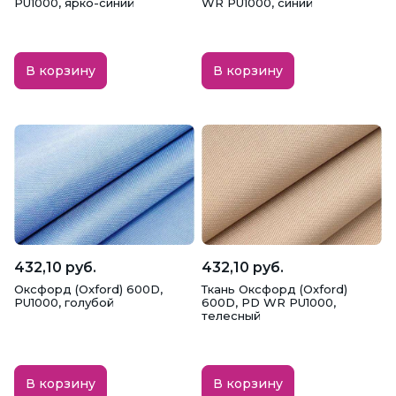
PU1000, ярко-синий
WR PU1000, синий
Мех
Микрофибра
Муслин
Неопрен
Ниагара
Оксфорд (Oxford)
В корзину
В корзину
Органза
Пайетки
Пальтовая
Парча
Плательная
Плиссе
Плюш Минки
Подкладочная
Польский хлопок
Поплин
Рибана
432,10 руб.
432,10 руб.
Рогожка
Рубашечная
Сатин
Оксфорд (Oxford) 600D,
Ткань Оксфорд (Oxford)
PU1000, голубой
600D, PD WR PU1000,
телесный
Сатин плательный
Свадебный сатин
Сетка стрейч
Ситец
Софт
В корзину
В корзину