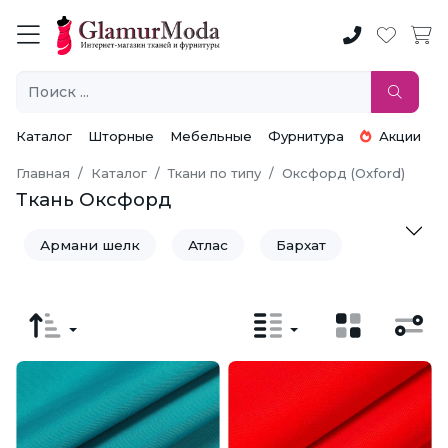
Каталог
Шторные
Мебельные
Фурнитура
Акции
Главная
Каталог
Ткани по типу
Оксфорд (Oxford)
Ткань Оксфорд
Армани шелк
Атлас
Бархат
Батист
Бенгалин
Бифлекс
Бязь
Вафельное полотно
Велсофт
Вельвет
Велюр
Вискоза
Вискоза Модал