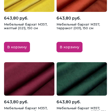
Занавесы
Интерьерные ткани
Костюмы
Купальники
Куртки
643,80 руб.
643,80 руб.
Мебельный бархат M357,
Мебельный бархат M357,
Мебель
Медицинские ткани
желтый (021), 150 см
терракот (001), 150 см
Нижнее белье
Пальто
Платья
В корзину
В корзину
Полотенца
Постельное белье
Рабочая одежда
Рубашки
Свадебные платья
Скатерти
Спортивная одежда
Сумки
Театральные ткани
Технические ткани
643,80 руб.
643,80 руб.
Мебельный бархат M357,
Мебельный бархат M357,