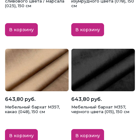
сливового цвета / марсала
изумрудного цвета (078), 150
Ткани для декораторов, свадебные
(025), 150 см
см
Ткани для подкладки
В корзину
В корзину
Трикотажные изделия
Утеплитель
Халаты
Школьная форма
Шторы
Юбки
643,80 руб.
643,80 руб.
Мебельный бархат M357,
Мебельный бархат M357,
какао (048), 150 см
черного цвета (015), 150 см
В корзину
В корзину