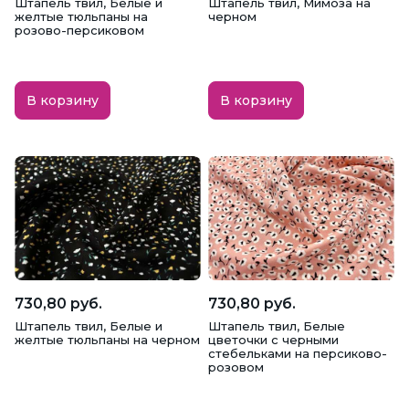
Штапель твил, Белые и
Штапель твил, Мимоза на
Мех
Микрофибра
Муслин
желтые тюльпаны на
черном
розово-персиковом
Неопрен
Ниагара
Оксфорд (Oxford)
В корзину
В корзину
Органза
Пайетки
Пальтовая
Парча
Плательная
Плиссе
Плюш Минки
Подкладочная
Польский хлопок
Поплин
Рибана
Рогожка
Рубашечная
Сатин
730,80 руб.
730,80 руб.
Штапель твил, Белые и
Штапель твил, Белые
Сатин плательный
Свадебный сатин
желтые тюльпаны на черном
цветочки с черными
стебельками на персиково-
розовом
Сетка стрейч
Ситец
Софт