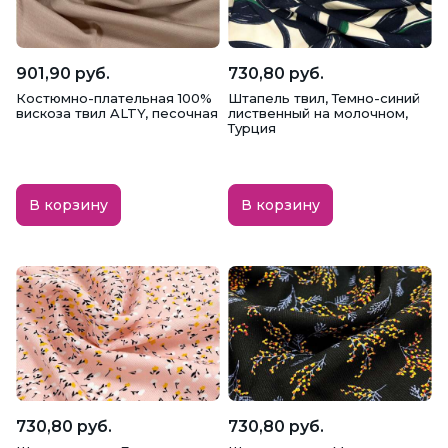
Габардин
Гипюр, Кружево, Шитье
Голограмма
Грета
Дак
901,90 руб.
730,80 руб.
Костюмно-плательная 100%
Штапель твил, Темно-синий
Джерси
Джинсовая
Дубленка
вискоза твил ALTY, песочная
лиственный на молочном,
Турция
Дублерин
Жаккард
Замша
В корзину
В корзину
Интерлок
Кашибо
Кашкорсе
Кожа искусственная
Костюмная
Креп
Креп-сатин
Кристалон
Кулирка
Курточная, Плащевая
Лен
Ложная сетка
Масло
Махра
730,80 руб.
730,80 руб.