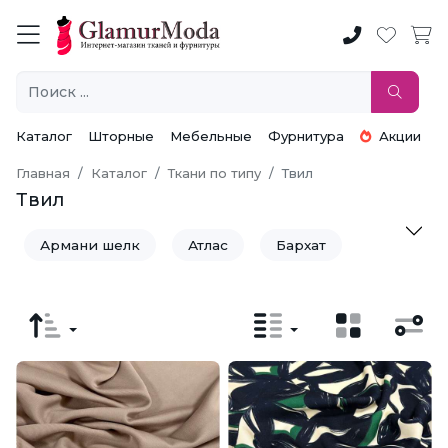
Каталог
Шторные
Мебельные
Фурнитура
Акции
Главная
Каталог
Ткани по типу
Твил
Твил
Армани шелк
Атлас
Бархат
Батист
Бенгалин
Бифлекс
Бязь
Вафельное полотно
Велсофт
Вельвет
Велюр
Вискоза
Вискоза Модал