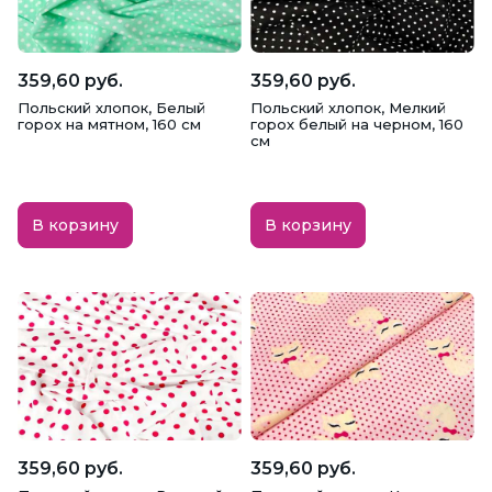
Габардин
Гипюр, Кружево, Шитье
Голограмма
Грета
Дак
359,60 руб.
359,60 руб.
Польский хлопок, Белый
Польский хлопок, Мелкий
Джерси
Джинсовая
Дубленка
горох на мятном, 160 см
горох белый на черном, 160
см
Дублерин
Жаккард
Замша
В корзину
В корзину
Интерлок
Кашибо
Кашкорсе
Кожа искусственная
Костюмная
Креп
Креп-сатин
Кристалон
Кулирка
Курточная, Плащевая
Лен
Ложная сетка
Масло
Махра
359,60 руб.
359,60 руб.