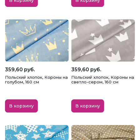
В корзину
В корзину
Тафта
Твил
Тенсель
Тиси
Трикотаж
Турецкий спандекс
Турецкий хлопок
Утеплители и наполнители
Фатин
359,60 руб.
359,60 руб.
Фланель
Флизелин
Флис
Польский хлопок, Короны на
Польский хлопок, Короны на
голубом, 160 см
светло-сером, 160 см
Футер
Хлопок
Шёлк
Шифон
Штапель
В корзину
В корзину