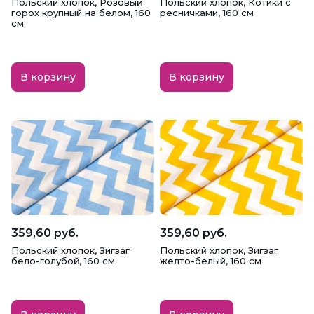
Польский хлопок, Розовый
Польский хлопок, Котики с
Мех
Микрофибра
Муслин
горох крупный на белом, 160
ресничками, 160 см
см
Неопрен
Ниагара
Оксфорд (Oxford)
В корзину
В корзину
Органза
Пайетки
Пальтовая
Парча
Плательная
Плиссе
Плюш Минки
Подкладочная
Польский хлопок
Поплин
Рибана
Рогожка
Рубашечная
Сатин
359,60 руб.
359,60 руб.
Польский хлопок, Зигзаг
Польский хлопок, Зигзаг
Сатин плательный
Свадебный сатин
бело-голубой, 160 см
желто-белый, 160 см
Сетка стрейч
Ситец
Софт