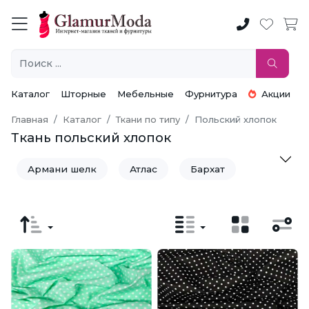
Каталог
Шторные
Мебельные
Фурнитура
Акции
Главная
Каталог
Ткани по типу
Польский хлопок
Ткань польский хлопок
Армани шелк
Атлас
Бархат
Батист
Бенгалин
Бифлекс
Бязь
Вафельное полотно
Велсофт
Вельвет
Велюр
Вискоза
Вискоза Модал