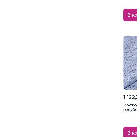
В к
1 122
Костю
голубо
В к