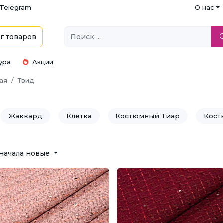
Telegram
О нас
г
товаров
ура
Акции
ая
Твид
Жаккард
Клетка
Костюмный Тиар
Кост
ь костюмная
начала новые