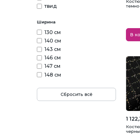
Костю
твид
темно
Ширина
130 см
В к
140 см
143 см
146 см
147 см
148 см
Сбросить всё
1 122
Костю
черны