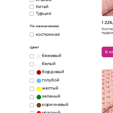
Китай
Турция
1 226
По назначению
Костю
пудро
костюмная
Цвет
В к
бежевый
белый
бордовый
голубой
желтый
зеленый
коричневый
красный