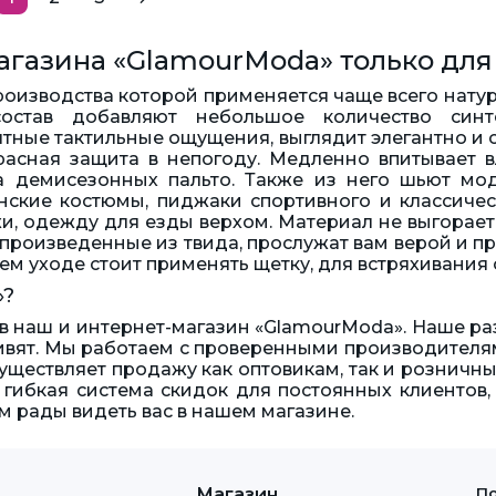
агазина «GlamourModa» только для 
 производства которой применяется чаще всего нату
остав добавляют небольшое количество синт
тные тактильные ощущения, выглядит элегантно и 
расная защита в непогоду. Медленно впитывает вл
а демисезонных пальто. Также из него шьют м
ские костюмы, пиджаки спортивного и классическ
и, одежду для езды верхом. Материал не выгорает 
 произведенные из твида, прослужат вам верой и п
м уходе стоит применять щетку, для встряхивания
»?
 в наш и интернет-магазин «GlamourModa». Наше р
дивят. Мы работаем с проверенными производителя
уществляет продажу как оптовикам, так и розничны
т гибкая система скидок для постоянных клиентов,
м рады видеть вас в нашем магазине.
Магазин
По