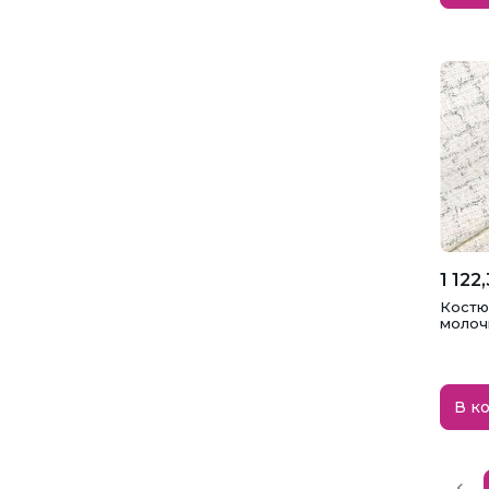
1 122
Костю
молоч
В к