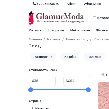
+79251100070
Viber
WhatsApp
Катало
Каталог
Шторные
Мебельные
Фурнит
Главная
Каталог
Ткани по типу
Костюмн
Твид
Анжелика
Барби
Гальяно
Пикачу (пикачо)
Твид
Шерст
Стоимость, RUB
С
Страна
Италия