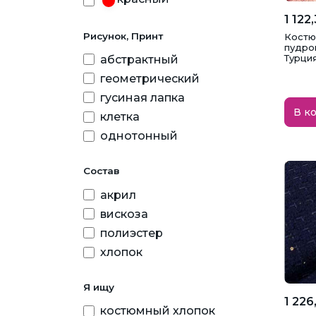
1 122
малиновый
Рисунок, Принт
Костю
молочный
пудро
Турци
абстрактный
мятный
геометрический
оранжевый
гусиная лапка
В к
пудра
клетка
однотонный
разноцветный
розовый
Состав
серый
акрил
темно-синий
вискоза
черный
полиэстер
хлопок
Я ищу
1 226
костюмный хлопок