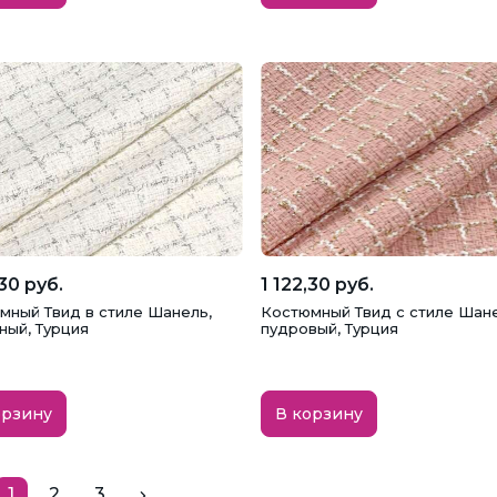
,30 руб.
1 122,30 руб.
мный Твид в стиле Шанель,
Костюмный Твид с стиле Шане
ный, Турция
пудровый, Турция
орзину
В корзину
1
2
3