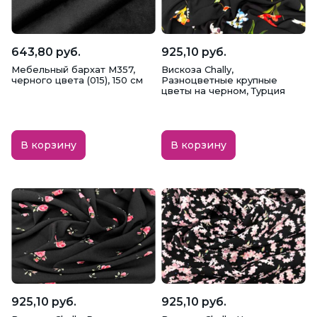
Коралловая ткань
Коричневая ткань
Красная ткань
Малиновая ткань
643,80 руб.
925,10 руб.
Мебельный бархат M357,
Вискоза Chally,
Мятная ткань
Оранжевая ткань
черного цвета (015), 150 см
Разноцветные крупные
цветы на черном, Турция
Персиковая ткань
Пудровая ткань
В корзину
В корзину
Пурпурная ткань
Розовая ткань
Салатовая ткань
Серая ткань
Серебристая ткань
Синяя ткань
Сиреневая ткань
Ткани марсала
Фиолетовая ткань
Черная ткань
925,10 руб.
925,10 руб.