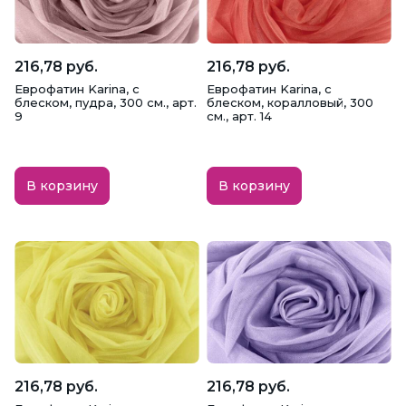
Еврофатин Karina (с блеском) 300 см
Еврофатин NİLÜFER Hayal 300 см
216,78 руб.
216,78 руб.
Еврофатин Karina, с
Еврофатин Karina, с
Сетка для платьев
Сетка для подъюбников
блеском, пудра, 300 см., арт.
блеском, коралловый, 300
9
см., арт. 14
Сетка с бусинами и вышивкой
В корзину
В корзину
Фатин Kristal средней жесткости 300 см
Фатин жесткий GREK Tul
Фатин с глиттером
Фатин сетка в горох
216,78 руб.
216,78 руб.