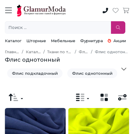
Каталог
Шторные
Мебельные
Фурнитура
Акции
Главная
Каталог
Ткани по типу
Флис
Флис однотонный
Флис однотонный
Флис подкладочный
Флис однотонный
Флис принтованный