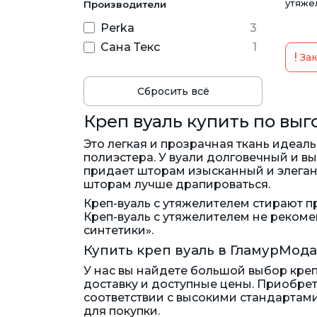
утяже
Производители
Perka
3
Сана Текс
1
Зак
Сбросить всё
Креп вуаль купить по вы
Это легкая и прозрачная ткань идеал
полиэстера. У вуали долговечный и в
придает шторам изысканный и элегант
шторам лучше драпироваться.
Креп-вуаль с утяжелителем стирают п
Креп-вуаль с утяжелителем не рекоме
синтетики».
Купить креп вуаль в ГламурМода
У нас вы найдете большой выбор кре
доставку и доступные цены. Приобрета
соответствии с высокими стандартами
для покупки.