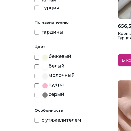
Турция
По назначению
656,5
гардины
Креп в
Турци
Цвет
бежевый
В к
белый
молочный
пудра
серый
Особенность
с утяжелителем