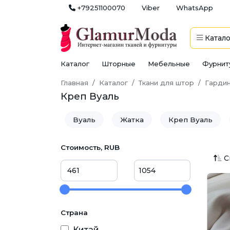
+79251100070
Viber
WhatsApp
Катало
Каталог
Шторные
Мебельные
Фурнит
Главная
Каталог
Ткани для штор
Гардин
Креп Вуаль
Вуаль
Жатка
Креп Вуаль
Стоимость, RUB
С
Страна
Китай