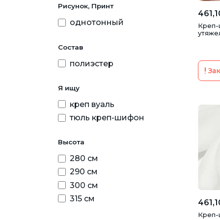
Рисунок, Принт
461,1
однотонный
Креп-
утяже
Состав
полиэстер
Зак
Я ищу
креп вуаль
тюль креп-шифон
Высота
280 см
290 см
300 см
315 см
461,1
Креп-