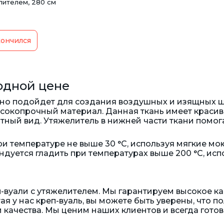
лителем, 280 см
ончился
годной цене
ьно подойдет для создания воздушных и изящных ш
ысокопрочный материал. Данная ткань имеет красив
ный вид. Утяжелитель в нижней части ткани помог
ри температуре не выше 30 °C, используя мягкие мо
ндуется гладить при температурах выше 200 °C, и
п-вуали с утяжелителем. Мы гарантируем высокое к
я у нас креп-вуаль, вы можете быть уверены, что п
 качества. Мы ценим наших клиентов и всегда гото