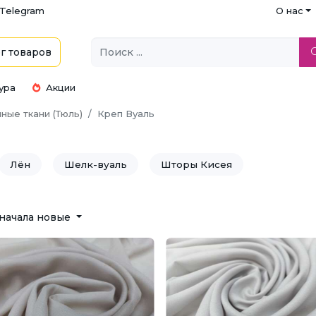
Telegram
О нас
г
товаров
ура
Акции
ные ткани (Тюль)
Креп Вуаль
Лён
Шелк-вуаль
Шторы Кисея
начала новые