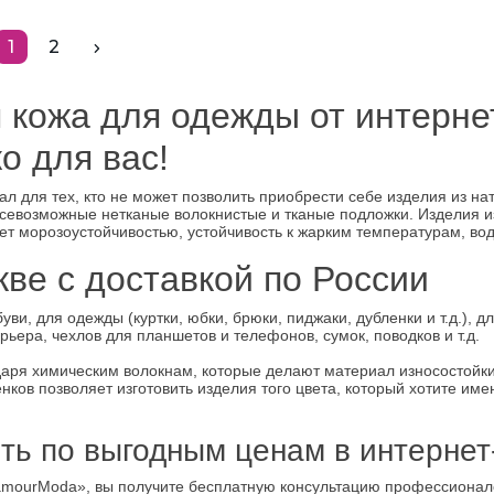
1
2
 кожа для одежды от интерне
о для вас!
л для тех, кто не может позволить приобрести себе изделия из нат
 всевозможные нетканые волокнистые и тканые подложки. Изделия 
ет морозоустойчивостью, устойчивость к жарким температурам, во
кве с доставкой по России
и, для одежды (куртки, юбки, брюки, пиджаки, дубленки и т.д.), д
рьера, чехлов для планшетов и телефонов, сумок, поводков и т.д.
даря химическим волокнам, которые делают материал износостойки
ков позволяет изготовить изделия того цвета, который хотите имен
ить по выгодным ценам в интерне
amourModa», вы получите бесплатную консультацию профессионал