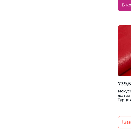
В к
739,5
Искус
жатая 
Турци
Зак