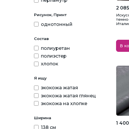
перламутр
розовый
2 085
серебряный
Рисунок, Принт
Искус
темно-
серый
Итали
однотонный
синий
Состав
темно-синий
В к
полиуретан
фиолетовый
полиэстер
хаки
хлопок
черный
Я ищу
экокожа жатая
экокожа жатая глянец
экокожа на хлопке
Ширина
1 400
138 см