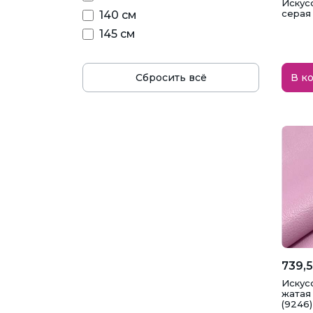
Искус
серая 
140 см
145 см
В к
Сбросить всё
739,5
Искус
жатая
(9246)