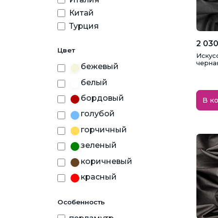
Китай
Турция
2 030
Цвет
Искус
черная
бежевый
белый
бордовый
В к
голубой
горчичный
зеленый
коричневый
красный
молочный
Особенность
пудра