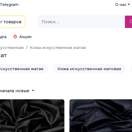
Telegram
О нас
г
товаров
ура
Акции
усственная
Кожа искусственная жатая
жат
скусственная жатая
Кожа искусственная матовая
начала новые