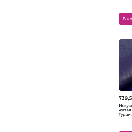
В к
739,5
Искус
жатая 
Турци