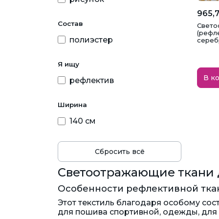
965,7
Состав
Свето
(рефл
полиэстер
сереб
Я ищу
В к
рефлектив
Ширина
140 см
Сбросить всё
Светоотражающие ткани 
Особенности рефлективной тка
Этот текстиль благодаря особому сос
для пошива спортивной, одежды, для о