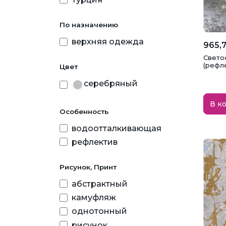
По назначению
верхняя одежда
965,7
Свето
(рефл
Цвет
серебряный
В к
Особенность
водоотталкивающая
рефлектив
Рисунок, Принт
абстрактный
камуфляж
однотонный
рисунок