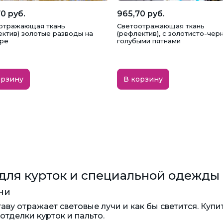
0 руб.
965,70 руб.
отражающая ткань
Светоотражающая ткань
ектив) золотые разводы на
(рефлектив), с золотисто-чер
ре
голубыми пятнами
орзину
В корзину
для курток и специальной одежды
ни
таву отражает световые лучи и как бы светится. Ку
тделки курток и пальто.