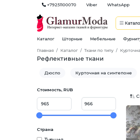
+79251100070
Viber
WhatsApp
Катало
Каталог
Шторные
Мебельные
Фурнит
Главная
Каталог
Ткани по типу
Курточн
Рефлективные ткани
Дюспо
Курточная на синтепоне
Рефлективные ткани
Софтшелл (Sof
Стоимость, RUB
С
Страна
Турция