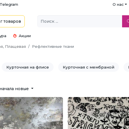
Telegram
О нас
г
товаров
ура
Акции
ая, Плащевая
Рефлективные ткани
Курточная на флисе
Курточная с мембраной
tshell)
Ткань для тренча
начала новые