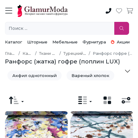
Каталог
Шторные
Мебельные
Фурнитура
Акции
Главная
Каталог
Ткани по типу
Турецкий хлопок
Ранфорс гофре (поплин LUX)
Ранфорс (жатка) гофре (поплин LUX)
Акфил однотонный
Вареный хлопок
Ранфорс (поплин LUX)
Ранфорс (Поплин LUX) с глиттером
Ранфорс гофре (поплин LUX)