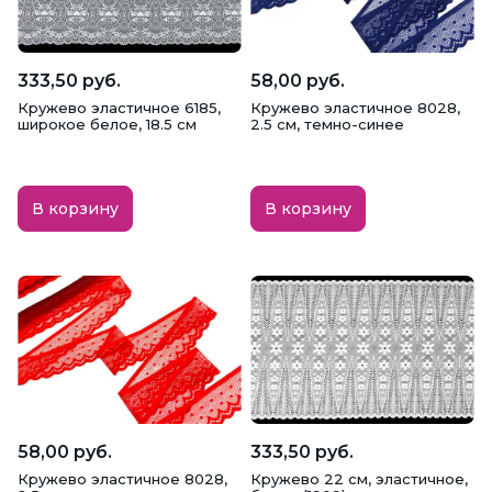
333,50 руб.
58,00 руб.
Кружево эластичное 6185,
Кружево эластичное 8028,
широкое белое, 18.5 см
2.5 см, темно-синее
В корзину
В корзину
58,00 руб.
333,50 руб.
Кружево эластичное 8028,
Кружево 22 см, эластичное,