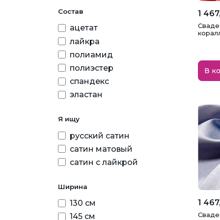
молочный
Состав
1 467
мятный
Свадеб
ацетат
корал
нежно-розовый
лайкра
полиамид
персиковый
полиэстер
В к
пудра
спандекс
розовый
эластан
серый
Я ищу
синий
русский сатин
темно-синий
сатин матовый
фиолетовый
сатин с лайкрой
фуксия
черный
Ширина
1 467
130 см
Свадеб
145 см