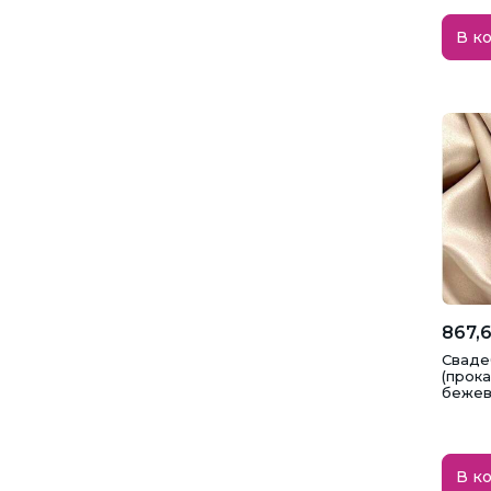
В к
867,6
Сваде
(прок
бежевы
В к