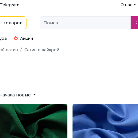
Telegram
О нас
г
товаров
ура
Акции
ый сатин
Сатин с лайкрой
начала новые