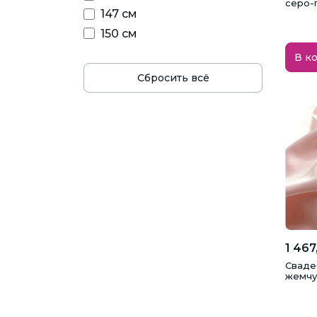
серо-
147 см
150 см
В к
Сбросить всё
1 467
Свадеб
жемчу