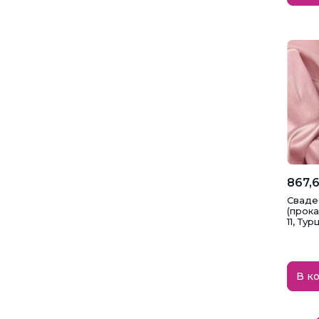
867,6
Сваде
(прока
11, Тур
В к