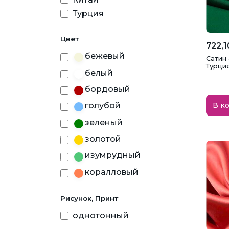
Турция
Цвет
722,1
бежевый
Сатин 
Турци
белый
бордовый
В к
голубой
зеленый
золотой
изумрудный
коралловый
коричневый
Рисунок, Принт
красный
однотонный
марсала