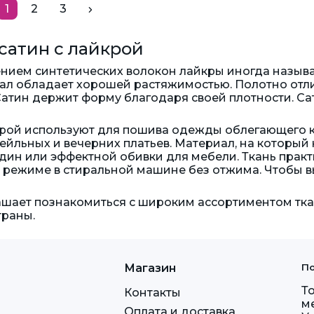
1
2
3
сатин с лайкрой
ением синтетических волокон лайкры иногда называ
л обладает хорошей растяжимостью. Полотно отли
Сатин держит форму благодаря своей плотности. Са
крой используют для пошива одежды облегающего к
ейльных и вечерних платьев. Материал, на который 
н или эффектной обивки для мебели. Ткань практи
 режиме в стиральной машине без отжима. Чтобы 
шает познакомиться с широким ассортиментом ткан
траны.
Магазин
По
Т
Контакты
м
Оплата и доставка