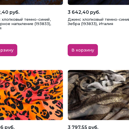
,40 руб.
3 642,40 руб.
 хлопковый темно-синий,
Джинс хлопковый темно-синий
рное напыление (193833),
Зебра (193833), Италия
я
орзину
В корзину
6 руб.
3 797,55 руб.