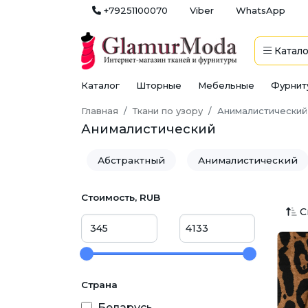
+79251100070
Viber
WhatsApp
Катало
Каталог
Шторные
Мебельные
Фурнит
Главная
Ткани по узору
Анималистический
Анималистический
Абстрактный
Анималистический
Звездочки
Зверюшки
Зигзаг
Стоимость, RUB
С
Новогодний
Огурцы
Одното
Сердца
Флористический
Цв
Страна
Беларусь