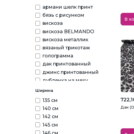
армани шелк принт
бязь с рисунком
В к
вискоза
вискоза BELMANDO
вискоза металлик
вязаный трикотаж
голограмма
дак принтованный
джинс принтованный
дубленка на меху
искусственая замша под
Ширина
кожу
722,1
135 см
креп шифон принт
Дак (
140 см
курточная FITSYSTEM
SOLO
142 см
мебельная экокожа
145 см
мех игрушечный
146 см