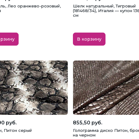
ль, Лео оранжево-розовый,
Шелк натуральный, Тигровый
я
(181468/34), Италия — купон 13
см
орзину
В корзину
0 руб.
855,50 руб.
, Питон серый
Голограмма диско Питон, бро
на черном