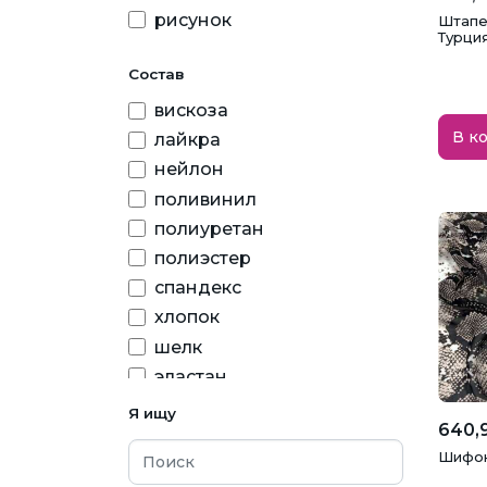
рисунок
Штапе
серебряный
Турци
серый
Состав
синий
вискоза
сиреневый
В к
лайкра
темно-синий
нейлон
поливинил
фиолетовый
полиуретан
хаки
полиэстер
черный
спандекс
хлопок
шелк
эластан
Я ищу
640,9
Шифон