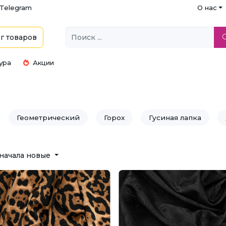
Telegram
О нас
г
товаров
ура
Акции
Геометрический
Горох
Гусиная лапка
Камуфляж
Клетка
Короны
Котики
начала новые
нный
Орнамент
Полосы
Птицы
Пятн
еточный
Принты к 14 февраля
Принты к 23 февр