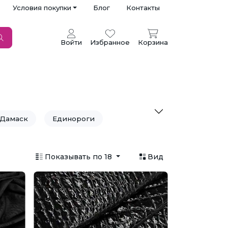
Условия покупки
Блог
Контакты
Войти
Избранное
Корзина
Дамаск
Единороги
Круги
Листья
Меланж
Показывать по 18
Вид
а
Рисунок
Рубчик
аля
Принты к Пасхе