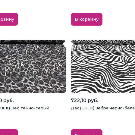
орзину
В корзину
0 руб.
722,10 руб.
DUCK) Лео темно-серый
Дак (DUCK) Зебра черно-бела