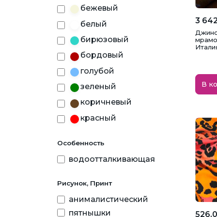
бежевый
3 642
белый
Джинс
бирюзовый
мрамо
Итали
бордовый
голубой
В к
зеленый
коричневый
красный
молочный
Особенность
нежно-розовый
водоотталкивающая
оранжевый
персиковый
Рисунок, Принт
розовый
анималистический
салатовый
пятнышки
526,0