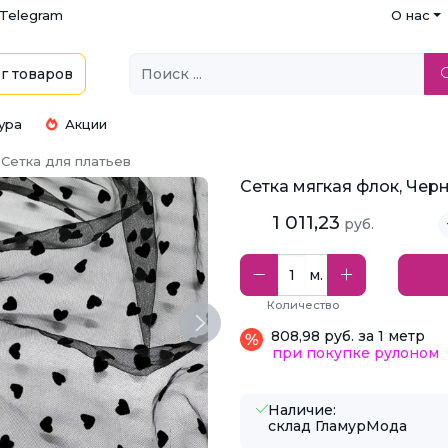
Telegram
О нас
г
товаров
ура
Акции
Сетка для платьев
Сетка мягкая флок, Чер
1 011,23
руб.
м.
Количество
Next
808,98 руб. за 1 метр
при покупке рулоном
Наличие:
склад ГламурМода