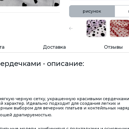
рисунок
та
Доставка
Отзывы
сердечками - описание:
 мягкую черную сетку, украшенную красивыми сердечками
й характер. Идеально подходит для создания легких и
карным выбором для вечерних платьев и коктейльных наря
хорошей драпируемостью.
и стильные модели, комбинируя с подкладками и основным