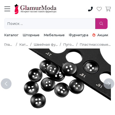
Каталог
Шторные
Мебельные
Фурнитура
Акции
Главная
Каталог
Швейная фурнитура
Пуговицы
Пластмассовые пуговицы
Previous
Ne