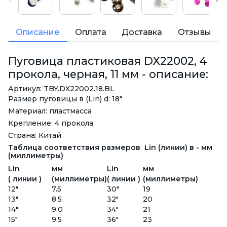
Описание
Оплата
Доставка
Отзывы
Пуговица пластиковая DX22002, 4
прокола, черная, 11 мм - описание:
Артикул: TBY.DX22002.18.BL
Размер пуговицы в (Lin) d: 18"
Материал: пластмасса
Крепление: 4 прокола
Страна: Китай
Таблица соответствия размеров Lin (линии) в - мм
(миллиметры)
Lin
мм
Lin
мм
( линии )
(миллиметры)
( линии )
(миллиметры)
12"
7.5
30"
19
13"
8.5
32"
20
14"
9.0
34"
21
15"
9.5
36"
23