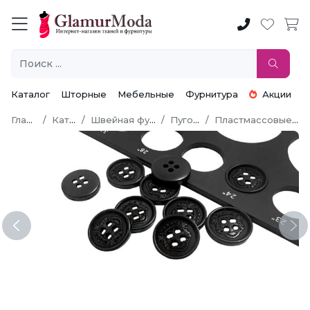
Каталог
Шторные
Мебельные
Фурнитура
Акции
Главная
Каталог
Швейная фурнитура
Пуговицы
Пластмассовые пуговицы
Previous
Ne