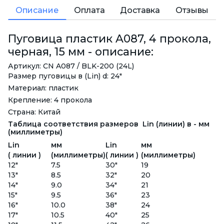
Описание
Оплата
Доставка
Отзывы
Пуговица пластик A087, 4 прокола,
черная, 15 мм - описание:
Артикул: CN A087 / BLK-200 (24L)
Размер пуговицы в (Lin) d: 24"
Материал: пластик
Крепление: 4 прокола
Страна: Китай
Таблица соответствия размеров Lin (линии) в - мм
(миллиметры)
Lin
мм
Lin
мм
( линии )
(миллиметры)
( линии )
(миллиметры)
12"
7.5
30"
19
13"
8.5
32"
20
14"
9.0
34"
21
15"
9.5
36"
23
16"
10.0
38"
24
17"
10.5
40"
25