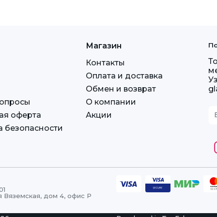
Магазин
По
Т
Контакты
м
Оплата и доставка
У
Обмен и возврат
g
вопросы
О компании
ая оферта
Акции
а безопасности
01
я Вяземская, дом 4, офис Р