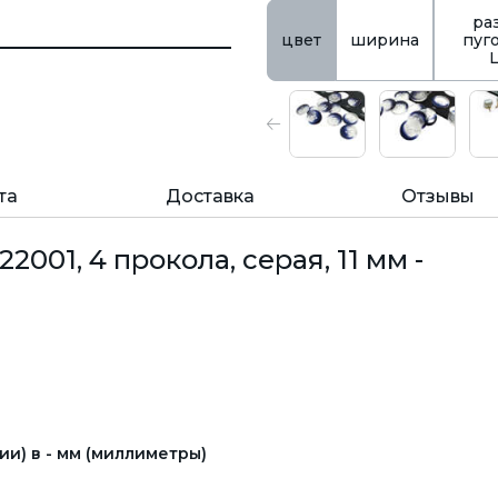
ра
цвет
ширина
пуг
та
Доставка
Отзывы
001, 4 прокола, серая, 11 мм -
и) в - мм (миллиметры)