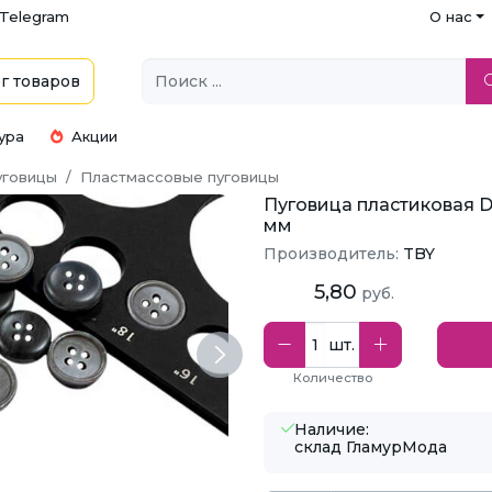
Telegram
О нас
г
товаров
ура
Акции
уговицы
Пластмассовые пуговицы
Пуговица пластиковая DX
мм
Производитель:
TBY
5,80
руб.
шт.
Next
Количество
Наличие:
склад ГламурМода