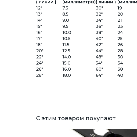
( линии )
(миллиметры)
( линии )
(миллим
12"
7.5
30"
19
13"
8.5
32"
20
14"
9.0
34"
21
15"
9.5
36"
23
16"
10.0
38"
24
17"
10.5
40"
25
18"
11.5
42"
26
20"
12.5
44"
28
22"
14.0
48"
30
24"
15.0
54"
34
26"
16.0
60"
38
28"
18.0
64"
40
С этим товаром покупают