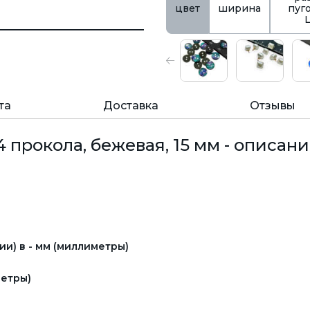
цвет
ширина
пуг
та
Доставка
Отзывы
 прокола, бежевая, 15 мм - описани
и) в - мм (миллиметры)
етры)