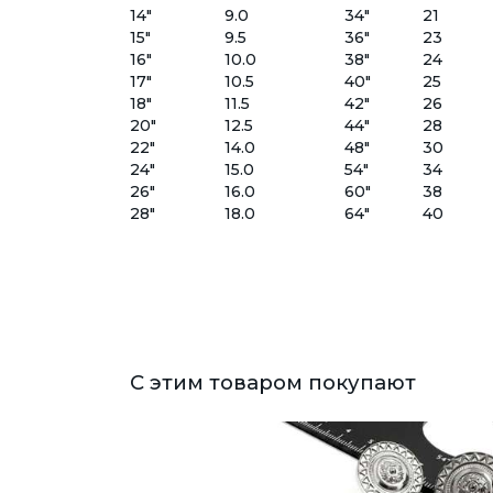
14"
9.0
34"
21
15"
9.5
36"
23
16"
10.0
38"
24
17"
10.5
40"
25
18"
11.5
42"
26
20"
12.5
44"
28
22"
14.0
48"
30
24"
15.0
54"
34
26"
16.0
60"
38
28"
18.0
64"
40
С этим товаром покупают