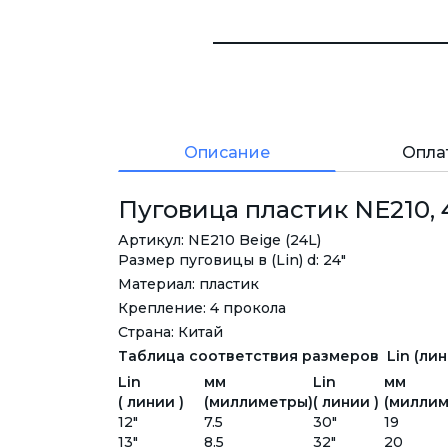
Описание
Опла
Пуговица пластик NE210, 4
Артикул: NE210 Beige (24L)
Размер пуговицы в (Lin) d: 24"
Материал: пластик
Крепление: 4 прокола
Страна: Китай
Таблица соответствия размеров Lin (лини
Lin
мм
Lin
мм
( линии )
(миллиметры)
( линии )
(миллим
12"
7.5
30"
19
13"
8.5
32"
20