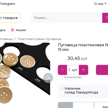
Telegram
О нас
г
товаров
ура
Акции
уговицы
Пластмассовые пуговицы
Пуговица пластиковая NE
15 мм
30,45
руб.
шт.
Количество
Next
Наличие:
склад ГламурМода
ра