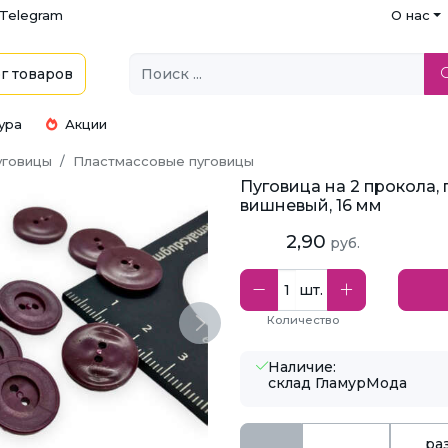
Telegram
О нас
г
товаров
ура
Акции
уговицы
Пластмассовые пуговицы
Пуговица на 2 прокола, 
вишневый, 16 мм
2,90
руб.
шт.
Количество
Next
Наличие:
склад ГламурМода
ра