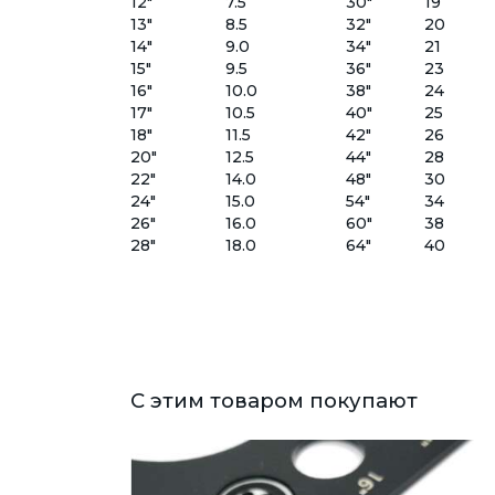
12"
7.5
30"
19
13"
8.5
32"
20
14"
9.0
34"
21
15"
9.5
36"
23
16"
10.0
38"
24
17"
10.5
40"
25
18"
11.5
42"
26
20"
12.5
44"
28
22"
14.0
48"
30
24"
15.0
54"
34
26"
16.0
60"
38
28"
18.0
64"
40
С этим товаром покупают