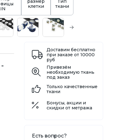
размер
Тип
овицы
клетки
ткани
LIN
Доставим бесплатно
при заказе от 10000
руб
-
Привезём
необходимую ткань
под заказ
Только качественные
ткани
Бонусы, акции и
скидки от метража
Есть вопрос?