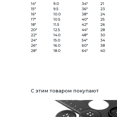
14"
9.0
34"
21
15"
9.5
36"
23
16"
10.0
38"
24
17"
10.5
40"
25
18"
11.5
42"
26
20"
12.5
44"
28
22"
14.0
48"
30
24"
15.0
54"
34
26"
16.0
60"
38
28"
18.0
64"
40
С этим товаром покупают