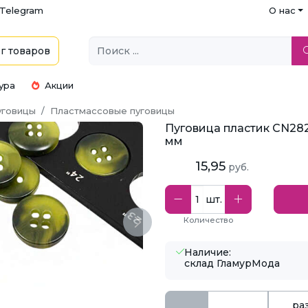
Telegram
О нас
г
товаров
ура
Акции
уговицы
Пластмассовые пуговицы
Пуговица пластик CN2823
мм
15,95
руб.
шт.
Количество
Next
Наличие:
склад ГламурМода
ра