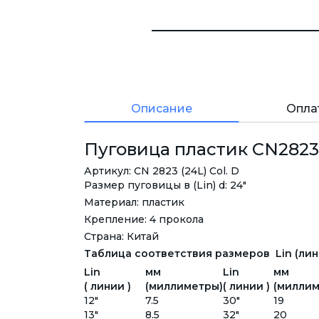
Описание
Опла
Пуговица пластик CN2823, 
Артикул: CN 2823 (24L) Col. D
Размер пуговицы в (Lin) d: 24"
Материал: пластик
Крепление: 4 прокола
Страна: Китай
Таблица соответствия размеров Lin (лини
Lin
мм
Lin
мм
( линии )
(миллиметры)
( линии )
(миллим
12"
7.5
30"
19
13"
8.5
32"
20