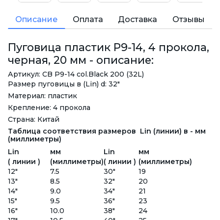
Описание
Оплата
Доставка
Отзывы
Пуговица пластик P9-14, 4 прокола,
черная, 20 мм - описание:
Артикул: CB P9-14 col.Black 200 (32L)
Размер пуговицы в (Lin) d: 32"
Материал: пластик
Крепление: 4 прокола
Страна: Китай
Таблица соответствия размеров Lin (линии) в - мм
(миллиметры)
Lin
мм
Lin
мм
( линии )
(миллиметры)
( линии )
(миллиметры)
12"
7.5
30"
19
13"
8.5
32"
20
14"
9.0
34"
21
15"
9.5
36"
23
16"
10.0
38"
24