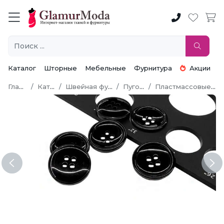
Каталог
Шторные
Мебельные
Фурнитура
Акции
Главная
Каталог
Швейная фурнитура
Пуговицы
Пластмассовые пуговицы
Previous
Ne