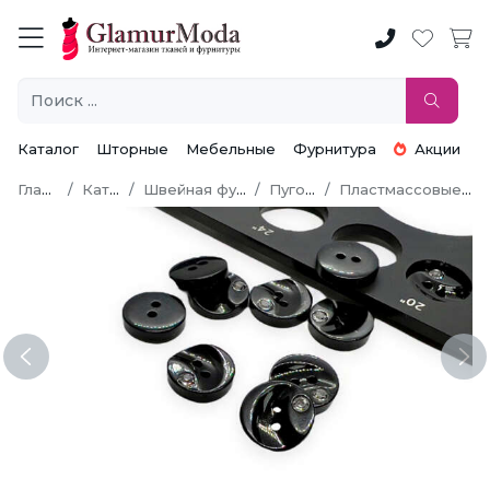
Каталог
Шторные
Мебельные
Фурнитура
Акции
Главная
Каталог
Швейная фурнитура
Пуговицы
Пластмассовые пуговицы
Previous
Ne