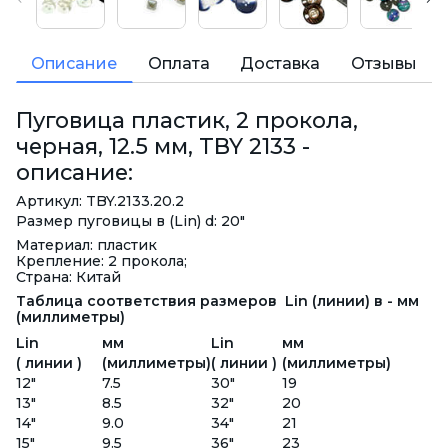
Описание
Оплата
Доставка
Отзывы
Пуговица пластик, 2 прокола,
черная, 12.5 мм, TBY 2133 -
описание:
Артикул: TBY.2133.20.2
Размер пуговицы в (Lin) d: 20"
Материал: пластик
Крепление: 2 прокола;
Страна: Китай
Таблица соответствия размеров Lin (линии) в - мм
(миллиметры)
Lin
мм
Lin
мм
( линии )
(миллиметры)
( линии )
(миллиметры)
12"
7.5
30"
19
13"
8.5
32"
20
14"
9.0
34"
21
15"
9.5
36"
23