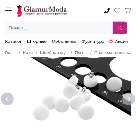
Каталог
Шторные
Мебельные
Фурнитура
Акции
Главная
Каталог
Швейная фурнитура
Пуговицы
Пластмассовые пуговицы
Previous
Ne