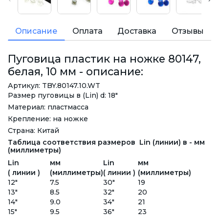
Описание
Оплата
Доставка
Отзывы
Пуговица пластик на ножке 80147,
белая, 10 мм - описание:
Артикул: TBY.80147.10.WT
Размер пуговицы в (Lin) d: 18"
Материал: пластмасса
Крепление: на ножке
Страна: Китай
Таблица соответствия размеров Lin (линии) в - мм
(миллиметры)
Lin
мм
Lin
мм
( линии )
(миллиметры)
( линии )
(миллиметры)
12"
7.5
30"
19
13"
8.5
32"
20
14"
9.0
34"
21
15"
9.5
36"
23