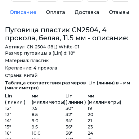
Описание
Оплата
Доставка
Отзывы
Пуговица пластик CN2504, 4
прокола, белая, 11.5 мм - описание:
Артикул: CN 2504 (18L) White-01
Размер пуговицы в (Lin) d: 18"
Материал: пластик
Крепление: 4 прокола
Страна: Китай
Таблица соответствия размеров Lin (линии) в - мм
(миллиметры)
Lin
мм
Lin
мм
( линии )
(миллиметры)
( линии )
(миллиметры)
12"
7.5
30"
19
13"
8.5
32"
20
14"
9.0
34"
21
15"
9.5
36"
23
16"
10.0
38"
24