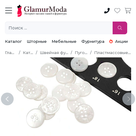
Каталог
Шторные
Мебельные
Фурнитура
Акции
Главная
Каталог
Швейная фурнитура
Пуговицы
Пластмассовые пуговицы
Previous
Ne