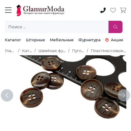
Каталог
Шторные
Мебельные
Фурнитура
Акции
Главная
Каталог
Швейная фурнитура
Пуговицы
Пластмассовые пуговицы
Previous
Ne