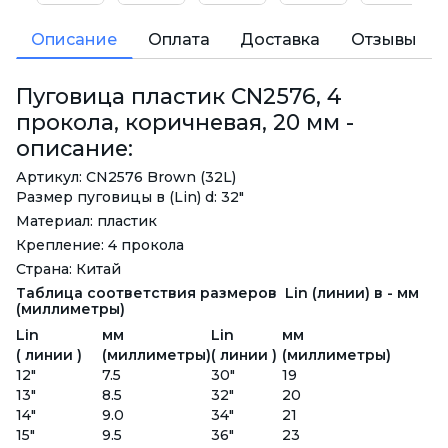
Описание
Оплата
Доставка
Отзывы
Пуговица пластик CN2576, 4
прокола, коричневая, 20 мм -
описание:
Артикул: CN2576 Brown (32L)
Размер пуговицы в (Lin) d: 32"
Материал: пластик
Крепление: 4 прокола
Страна: Китай
Таблица соответствия размеров Lin (линии) в - мм
(миллиметры)
Lin
мм
Lin
мм
( линии )
(миллиметры)
( линии )
(миллиметры)
12"
7.5
30"
19
13"
8.5
32"
20
14"
9.0
34"
21
15"
9.5
36"
23