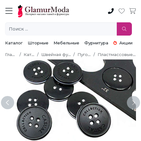
Каталог
Шторные
Мебельные
Фурнитура
Акции
Главная
Каталог
Швейная фурнитура
Пуговицы
Пластмассовые пуговицы
Previous
Ne