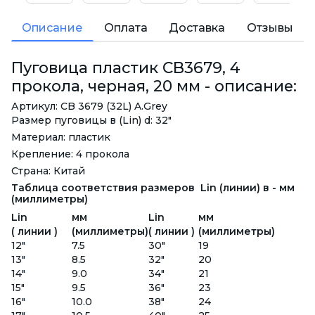
Описание
Оплата
Доставка
Отзывы
Пуговица пластик CB3679, 4
прокола, черная, 20 мм - описание:
Артикул: CB 3679 (32L) A.Grey
Размер пуговицы в (Lin) d: 32"
Материал: пластик
Крепление: 4 прокола
Страна: Китай
Таблица соответствия размеров Lin (линии) в - мм
(миллиметры)
Lin
мм
Lin
мм
( линии )
(миллиметры)
( линии )
(миллиметры)
12"
7.5
30"
19
13"
8.5
32"
20
14"
9.0
34"
21
15"
9.5
36"
23
16"
10.0
38"
24