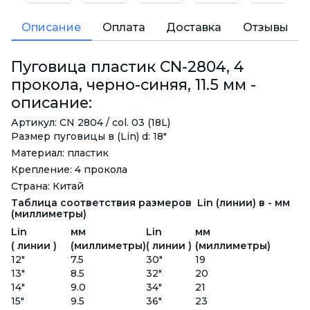
Описание
Оплата
Доставка
Отзывы
Пуговица пластик CN-2804, 4
прокола, черно-синяя, 11.5 мм -
описание:
Артикул: CN 2804 / col. 03 (18L)
Размер пуговицы в (Lin) d: 18"
Материал: пластик
Крепление: 4 прокола
Страна: Китай
Таблица соответствия размеров Lin (линии) в - мм
(миллиметры)
Lin
мм
Lin
мм
( линии )
(миллиметры)
( линии )
(миллиметры)
12"
7.5
30"
19
13"
8.5
32"
20
14"
9.0
34"
21
15"
9.5
36"
23