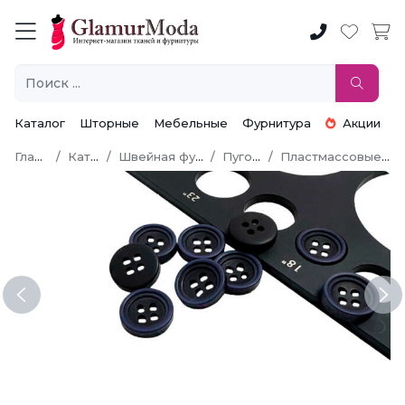
Каталог
Шторные
Мебельные
Фурнитура
Акции
Главная
Каталог
Швейная фурнитура
Пуговицы
Пластмассовые пуговицы
Previous
Ne