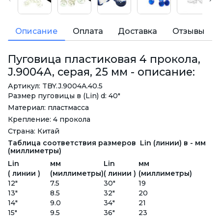
Описание
Оплата
Доставка
Отзывы
Пуговица пластиковая 4 прокола,
J.9004A, серая, 25 мм - описание:
Артикул: TBY.J.9004A.40.5
Размер пуговицы в (Lin) d: 40"
Материал: пластмасса
Крепление: 4 прокола
Страна: Китай
Таблица соответствия размеров Lin (линии) в - мм
(миллиметры)
Lin
мм
Lin
мм
( линии )
(миллиметры)
( линии )
(миллиметры)
12"
7.5
30"
19
13"
8.5
32"
20
14"
9.0
34"
21
15"
9.5
36"
23