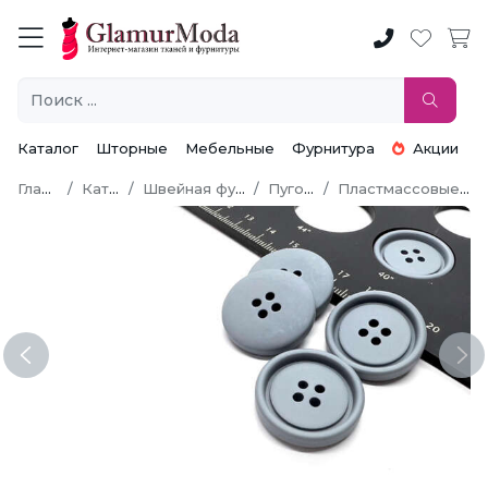
Каталог
Шторные
Мебельные
Фурнитура
Акции
Главная
Каталог
Швейная фурнитура
Пуговицы
Пластмассовые пуговицы
Previous
Ne