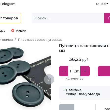
Telegram
О нас
г
товаров
ура
Акции
уговицы
Пластмассовые пуговицы
Пуговица пластиковая на
мм
36,25
руб.
шт.
Количество
Next
Наличие:
склад ГламурМода
ра