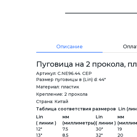
Описание
Опла
Пуговица на 2 прокола, пл
Артикул: C.NE96.44. СЕР
Размер пуговицы в (Lin) d: 44"
Материал: пластик
Крепление: 2 прокола
Страна: Китай
Таблица соответствия размеров Lin (лини
Lin
мм
Lin
мм
( линии )
(миллиметры)
( линии )
(миллим
12"
7.5
30"
19
13"
8.5
32"
20