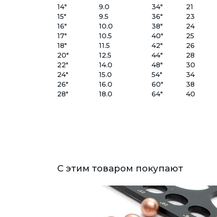
14"
9.0
34"
21
15"
9.5
36"
23
16"
10.0
38"
24
17"
10.5
40"
25
18"
11.5
42"
26
20"
12.5
44"
28
22"
14.0
48"
30
24"
15.0
54"
34
26"
16.0
60"
38
28"
18.0
64"
40
С этим товаром покупают