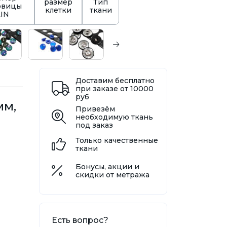
размер
Тип
овицы
клетки
ткани
LIN
Доставим бесплатно
при заказе от 10000
руб
мм,
Привезём
необходимую ткань
под заказ
Только качественные
ткани
Бонусы, акции и
скидки от метража
Есть вопрос?