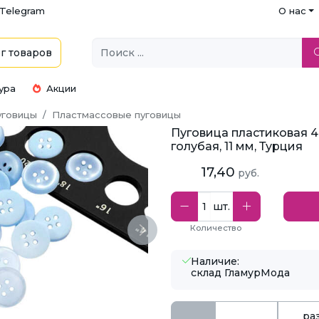
Telegram
О нас
г
товаров
ура
Акции
уговицы
Пластмассовые пуговицы
Пуговица пластиковая 4
голубая, 11 мм, Турция
17,40
руб.
шт.
Количество
Next
Наличие:
склад ГламурМода
ра