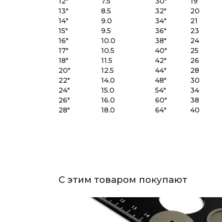
12"
7.5
30"
19
13"
8.5
32"
20
14"
9.0
34"
21
15"
9.5
36"
23
16"
10.0
38"
24
17"
10.5
40"
25
18"
11.5
42"
26
20"
12.5
44"
28
22"
14.0
48"
30
24"
15.0
54"
34
26"
16.0
60"
38
28"
18.0
64"
40
С этим товаром покупают