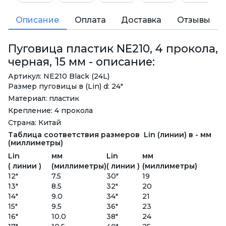
Описание
Оплата
Доставка
Отзывы
Пуговица пластик NE210, 4 прокола,
черная, 15 мм - описание:
Артикул: NE210 Black (24L)
Размер пуговицы в (Lin) d: 24"
Материал: пластик
Крепление: 4 прокола
Страна: Китай
Таблица соответствия размеров Lin (линии) в - мм
(миллиметры)
Lin
мм
Lin
мм
( линии )
(миллиметры)
( линии )
(миллиметры)
12"
7.5
30"
19
13"
8.5
32"
20
14"
9.0
34"
21
15"
9.5
36"
23
16"
10.0
38"
24