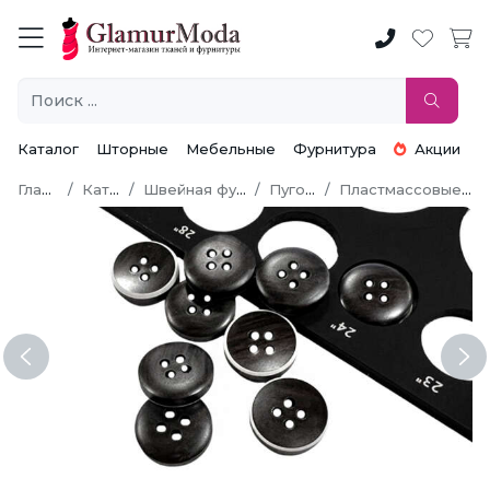
Каталог
Шторные
Мебельные
Фурнитура
Акции
Главная
Каталог
Швейная фурнитура
Пуговицы
Пластмассовые пуговицы
Previous
Ne