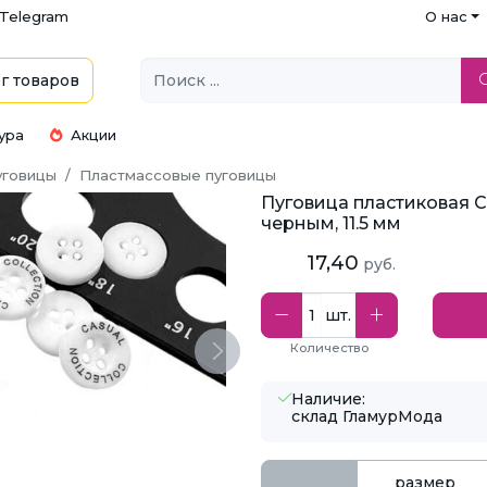
Telegram
О нас
г
товаров
ура
Акции
уговицы
Пластмассовые пуговицы
Пуговица пластиковая C
черным, 11.5 мм
17,40
руб.
шт.
Количество
Next
Наличие:
склад ГламурМода
размер