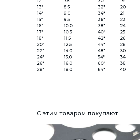
12"
7.5
30"
19
13"
8.5
32"
20
14"
9.0
34"
21
15"
9.5
36"
23
16"
10.0
38"
24
17"
10.5
40"
25
18"
11.5
42"
26
20"
12.5
44"
28
22"
14.0
48"
30
24"
15.0
54"
34
26"
16.0
60"
38
28"
18.0
64"
40
С этим товаром покупают