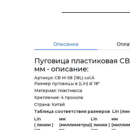
Описание
Опла
Пуговица пластиковая CBM-
мм - описание:
Артикул: CB M-58 (18L) col.A
Размер пуговицы в (Lin) d: 18"
Материал: пластмасса
Крепление: 4 прокола
Страна: Китай
Таблица соответствия размеров Lin (лини
Lin
мм
Lin
мм
( линии )
(миллиметры)
( линии )
(миллим