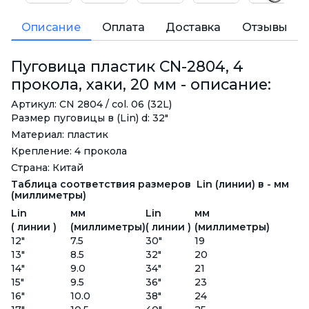
Описание
Оплата
Доставка
Отзывы
Пуговица пластик CN-2804, 4
прокола, хаки, 20 мм - описание:
Артикул: CN 2804 / col. 06 (32L)
Размер пуговицы в (Lin) d: 32"
Материал: пластик
Крепление: 4 прокола
Страна: Китай
Таблица соответствия размеров Lin (линии) в - мм
(миллиметры)
Lin
мм
Lin
мм
( линии )
(миллиметры)
( линии )
(миллиметры)
12"
7.5
30"
19
13"
8.5
32"
20
14"
9.0
34"
21
15"
9.5
36"
23
16"
10.0
38"
24