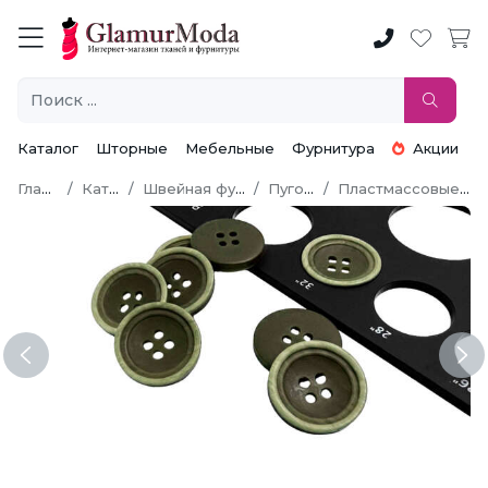
Каталог
Шторные
Мебельные
Фурнитура
Акции
Главная
Каталог
Швейная фурнитура
Пуговицы
Пластмассовые пуговицы
Previous
Ne