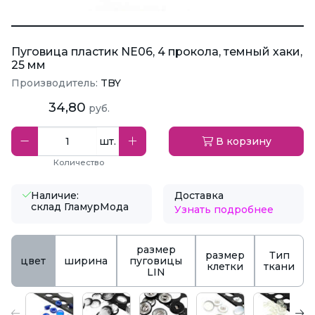
Пуговица пластик NE06, 4 прокола, темный хаки,
25 мм
Производитель:
TBY
34,80
руб.
шт.
В корзину
Количество
Наличие:
Доставка
склад ГламурМода
Узнать подробнее
размер
размер
Тип
цвет
ширина
пуговицы
клетки
ткани
LIN