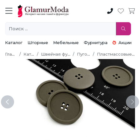
Каталог
Шторные
Мебельные
Фурнитура
Акции
Главная
Каталог
Швейная фурнитура
Пуговицы
Пластмассовые пуговицы
Previous
Ne