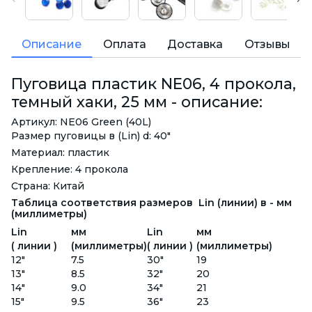
Описание
Оплата
Доставка
Отзывы
Пуговица пластик NE06, 4 прокола,
темный хаки, 25 мм - описание:
Артикул: NE06 Green (40L)
Размер пуговицы в (Lin) d: 40"
Материал: пластик
Крепление: 4 прокола
Страна: Китай
Таблица соответствия размеров Lin (линии) в - мм
(миллиметры)
Lin
мм
Lin
мм
( линии )
(миллиметры)
( линии )
(миллиметры)
12"
7.5
30"
19
13"
8.5
32"
20
14"
9.0
34"
21
15"
9.5
36"
23