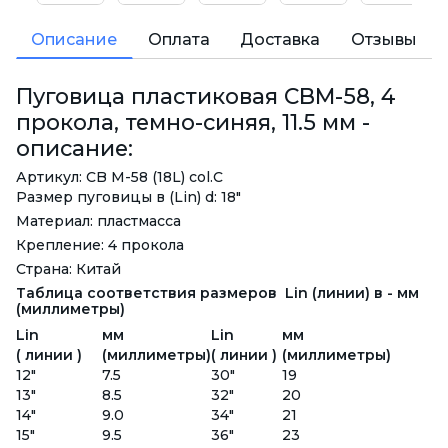
Описание
Оплата
Доставка
Отзывы
Пуговица пластиковая CBM-58, 4
прокола, темно-синяя, 11.5 мм -
описание:
Артикул: CB M-58 (18L) col.C
Размер пуговицы в (Lin) d: 18"
Материал: пластмасса
Крепление: 4 прокола
Страна: Китай
Таблица соответствия размеров Lin (линии) в - мм
(миллиметры)
Lin
мм
Lin
мм
( линии )
(миллиметры)
( линии )
(миллиметры)
12"
7.5
30"
19
13"
8.5
32"
20
14"
9.0
34"
21
15"
9.5
36"
23