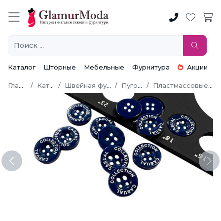
Каталог
Шторные
Мебельные
Фурнитура
Акции
Главная
Каталог
Швейная фурнитура
Пуговицы
Пластмассовые пуговицы
Previous
Ne