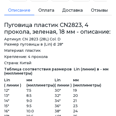
Описание
Оплата
Доставка
Отзывы
Пуговица пластик CN2823, 4
прокола, зеленая, 18 мм - описание:
Артикул: CN 2823 (28L) Col. D
Размер пуговицы в (Lin) d: 28"
Материал: пластик
Крепление: 4 прокола
Страна: Китай
Таблица соответствия размеров Lin (линии) в - мм
(миллиметры)
Lin
мм
Lin
мм
( линии )
(миллиметры)
( линии )
(миллиметры)
12"
7.5
30"
19
13"
8.5
32"
20
14"
9.0
34"
21
15"
9.5
36"
23
16"
10.0
38"
24