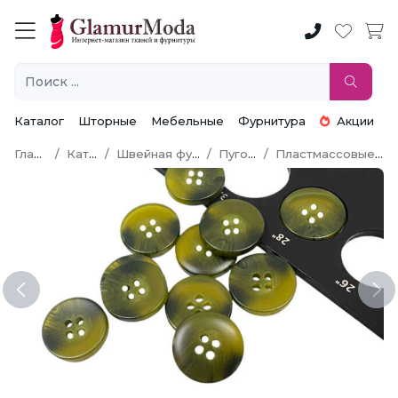
Каталог
Шторные
Мебельные
Фурнитура
Акции
Главная
Каталог
Швейная фурнитура
Пуговицы
Пластмассовые пуговицы
Previous
Ne