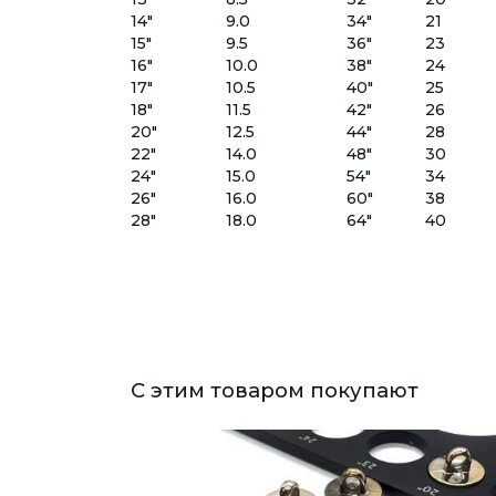
14"
9.0
34"
21
15"
9.5
36"
23
16"
10.0
38"
24
17"
10.5
40"
25
18"
11.5
42"
26
20"
12.5
44"
28
22"
14.0
48"
30
24"
15.0
54"
34
26"
16.0
60"
38
28"
18.0
64"
40
С этим товаром покупают