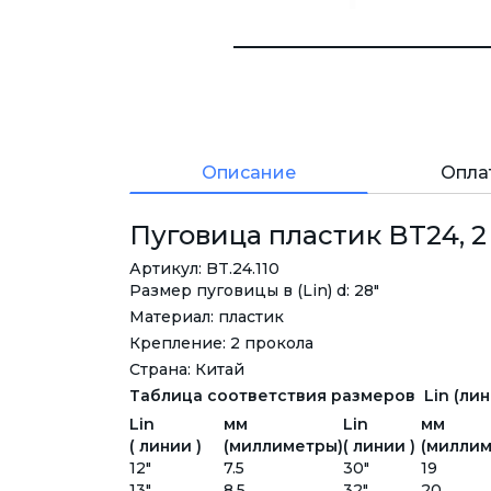
Описание
Опла
Пуговица пластик BT24, 2 
Артикул: BT.24.110
Размер пуговицы в (Lin) d: 28"
Материал: пластик
Крепление: 2 прокола
Страна: Китай
Таблица соответствия размеров Lin (лини
Lin
мм
Lin
мм
( линии )
(миллиметры)
( линии )
(миллим
12"
7.5
30"
19
13"
8.5
32"
20