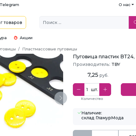
Telegram
О нас
г
товаров
ура
Акции
уговицы
Пластмассовые пуговицы
Пуговица пластик BT24, 
Производитель:
TBY
7,25
руб.
шт.
Количество
Next
Наличие:
склад ГламурМода