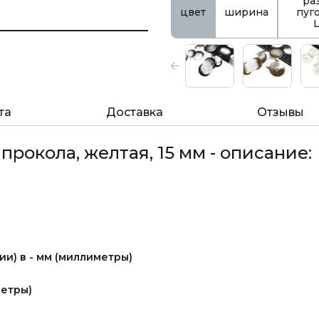
ра
цвет
ширина
пуг
та
Доставка
Отзывы
прокола, желтая, 15 мм - описание:
и) в - мм (миллиметры)
етры)