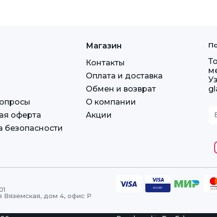
Магазин
По
Т
Контакты
м
Оплата и доставка
У
Обмен и возврат
g
вопросы
О компании
ая оферта
Акции
а безопасности
01
я Вяземская, дом 4, офис Р