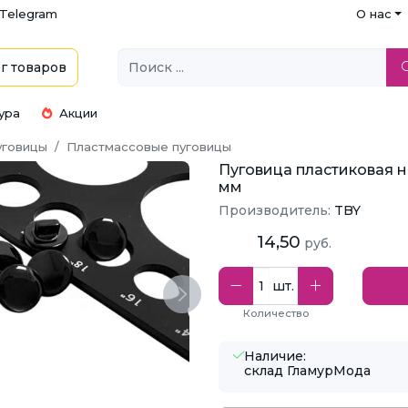
Telegram
О нас
г
товаров
ура
Акции
уговицы
Пластмассовые пуговицы
Пуговица пластиковая на
мм
Производитель:
TBY
14,50
руб.
шт.
Next
Количество
Наличие:
склад ГламурМода