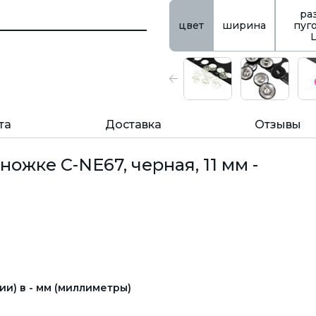
ра
цвет
ширина
пуг
та
Доставка
Отзывы
ожке C-NE67, черная, 11 мм -
и) в - мм (миллиметры)