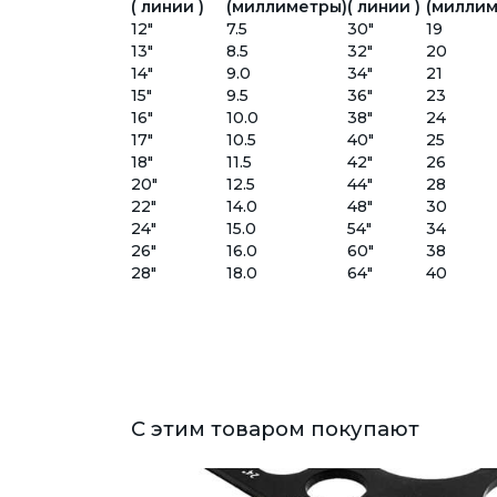
( линии )
(миллиметры)
( линии )
(миллим
12"
7.5
30"
19
13"
8.5
32"
20
14"
9.0
34"
21
15"
9.5
36"
23
16"
10.0
38"
24
17"
10.5
40"
25
18"
11.5
42"
26
20"
12.5
44"
28
22"
14.0
48"
30
24"
15.0
54"
34
26"
16.0
60"
38
28"
18.0
64"
40
С этим товаром покупают