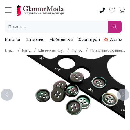
Каталог
Шторные
Мебельные
Фурнитура
Акции
Главная
Каталог
Швейная фурнитура
Пуговицы
Пластмассовые пуговицы
Previous
Ne