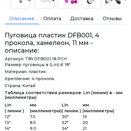
Описание
Оплата
Доставка
Отзывы
Пуговица пластик DFB001, 4
прокола, хамелеон, 11 мм -
описание:
Артикул: TBY.DFB001.18.PCH
Размер пуговицы в (Lin) d: 18"
Материал: пластик
Крепление: 4 прокола
Страна: Китай
Таблица соответствия размеров Lin (линии) в - мм
(миллиметры)
Lin
мм
Lin
мм
( линии )
(миллиметры)
( линии )
(миллиметры)
12"
7.5
30"
19
13"
8.5
32"
20
14"
9.0
34"
21