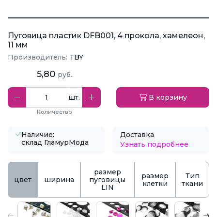
Пуговица пластик DFB001, 4 прокола, хамелеон,
11 мм
Производитель:
TBY
5,80
руб.
шт.
В корзину
Количество
Наличие:
Доставка
склад ГламурМода
Узнать подробнее
размер
размер
Тип
цвет
ширина
пуговицы
клетки
ткани
LIN