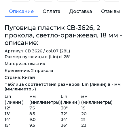
Описание
Оплата
Доставка
Отзывы
Пуговица пластик CB-3626, 2
прокола, светло-оранжевая, 18 мм -
описание:
Артикул: CB 3626 / col.07 (28L)
Размер пуговицы в (Lin) d: 28"
Материал: пластик
Крепление: 2 прокола
Страна: Китай
Таблица соответствия размеров Lin (линии) в - мм
(миллиметры)
Lin
мм
Lin
мм
( линии )
(миллиметры)
( линии )
(миллиметры)
12"
7.5
30"
19
13"
8.5
32"
20
14"
9.0
34"
21
15"
9.5
36"
23