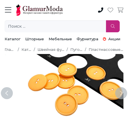
Каталог
Шторные
Мебельные
Фурнитура
Акции
Главная
Каталог
Швейная фурнитура
Пуговицы
Пластмассовые пуговицы
Previous
Ne