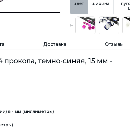
цвет
ширина
пуг
та
Доставка
Отзывы
 прокола, темно-синяя, 15 мм -
и) в - мм (миллиметры)
етры)