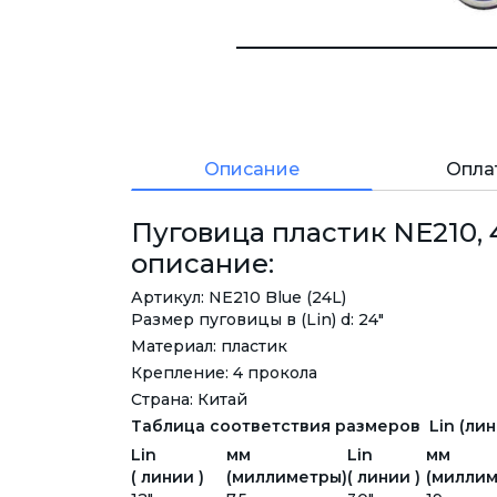
Описание
Опла
Пуговица пластик NE210, 4
описание:
Артикул: NE210 Blue (24L)
Размер пуговицы в (Lin) d: 24"
Материал: пластик
Крепление: 4 прокола
Страна: Китай
Таблица соответствия размеров Lin (лини
Lin
мм
Lin
мм
( линии )
(миллиметры)
( линии )
(миллим