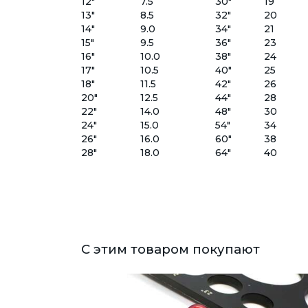
12"
7.5
30"
19
13"
8.5
32"
20
14"
9.0
34"
21
15"
9.5
36"
23
16"
10.0
38"
24
17"
10.5
40"
25
18"
11.5
42"
26
20"
12.5
44"
28
22"
14.0
48"
30
24"
15.0
54"
34
26"
16.0
60"
38
28"
18.0
64"
40
С этим товаром покупают