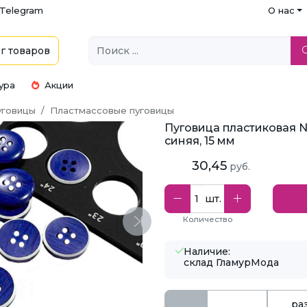
Telegram
О нас
г
товаров
ура
Акции
уговицы
Пластмассовые пуговицы
Пуговица пластиковая N
синяя, 15 мм
30,45
руб.
шт.
Количество
Next
Наличие:
склад ГламурМода
ра