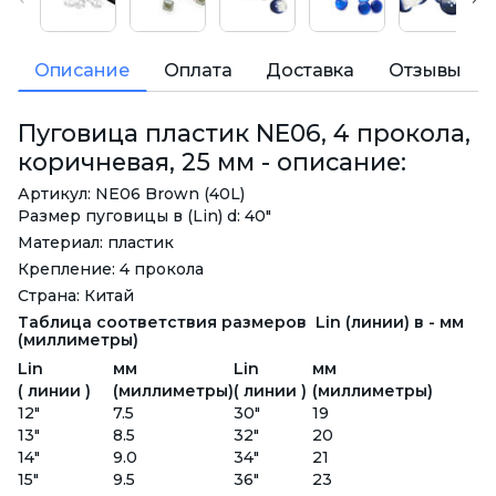
Описание
Оплата
Доставка
Отзывы
Пуговица пластик NE06, 4 прокола,
коричневая, 25 мм - описание:
Артикул: NE06 Brown (40L)
Размер пуговицы в (Lin) d: 40"
Материал: пластик
Крепление: 4 прокола
Страна: Китай
Таблица соответствия размеров Lin (линии) в - мм
(миллиметры)
Lin
мм
Lin
мм
( линии )
(миллиметры)
( линии )
(миллиметры)
12"
7.5
30"
19
13"
8.5
32"
20
14"
9.0
34"
21
15"
9.5
36"
23