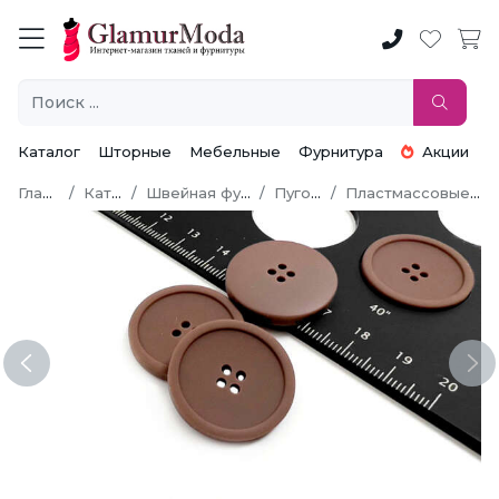
Каталог
Шторные
Мебельные
Фурнитура
Акции
Главная
Каталог
Швейная фурнитура
Пуговицы
Пластмассовые пуговицы
Previous
Ne