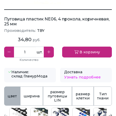
Пуговица пластик NE06, 4 прокола, коричневая,
25 мм
Производитель:
TBY
34,80
руб.
шт.
В корзину
Количество
Наличие:
Доставка
склад ГламурМода
Узнать подробнее
размер
размер
Тип
цвет
ширина
пуговицы
клетки
ткани
LIN