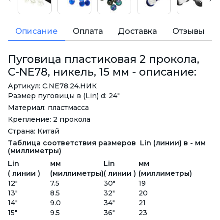
Описание
Оплата
Доставка
Отзывы
Пуговица пластиковая 2 прокола,
C-NE78, никель, 15 мм - описание:
Артикул: C.NE78.24.НИК
Размер пуговицы в (Lin) d: 24"
Материал: пластмасса
Крепление: 2 прокола
Страна: Китай
Таблица соответствия размеров Lin (линии) в - мм
(миллиметры)
Lin
мм
Lin
мм
( линии )
(миллиметры)
( линии )
(миллиметры)
12"
7.5
30"
19
13"
8.5
32"
20
14"
9.0
34"
21
15"
9.5
36"
23